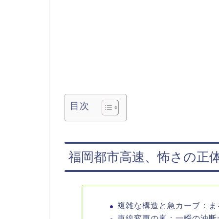
目次
福岡都市高速、怖さの正
複雑な構造と急カーブ：ま
車線変更の嵐：一瞬の油断