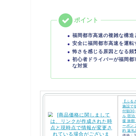
福岡都市高速の複雑な構造
安全に福岡都市高速を運転
怖さを感じる原因となる頻
初心者ドライバーが福岡都
な対策
【ふる
施設で
付額30,
ル 宿泊
援 旅館
ーポン 
約 返礼
価格：3