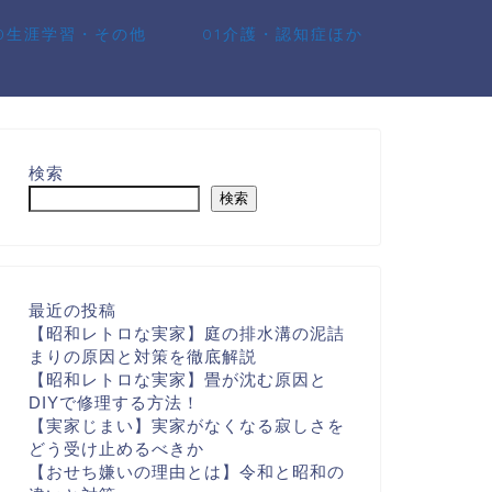
10生涯学習・その他
01介護・認知症ほか
検索
検索
最近の投稿
【昭和レトロな実家】庭の排水溝の泥詰
まりの原因と対策を徹底解説
【昭和レトロな実家】畳が沈む原因と
DIYで修理する方法！
【実家じまい】実家がなくなる寂しさを
どう受け止めるべきか
【おせち嫌いの理由とは】令和と昭和の