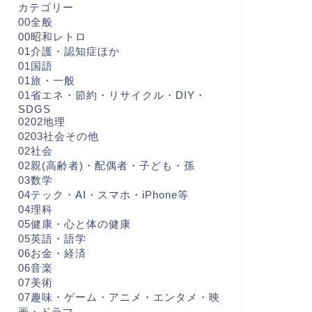
カテゴリー
00全般
00昭和レトロ
01介護・認知症ほか
01国語
01旅・一般
01省エネ・節約・リサイクル・DIY・
SDGS
0202地理
0203社会その他
02社会
02親(高齢者)・配偶者・子ども・孫
03数学
04テック・AI・スマホ・iPhone等
04理科
05健康・心と体の健康
05英語・語学
06お金・経済
06音楽
07美術
07趣味・ゲーム・アニメ・エンタメ・映
画・ドラマ