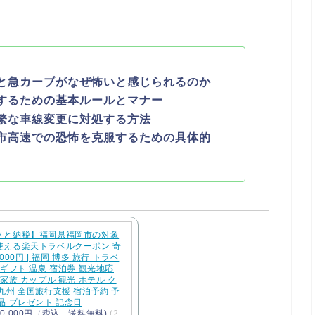
と急カーブがなぜ怖いと感じられるのか
するための基本ルールとマナー
繁な車線変更に対処する方法
市高速での恐怖を克服するための具体的
さと納税】福岡県福岡市の対象
使える楽天トラベルクーポン 寄
000円 | 福岡 博多 旅行 トラベ
 ギフト 温泉 宿泊券 観光地応
 家族 カップル 観光 ホテル ク
九州 全国旅行支援 宿泊予約 予
品 プレゼント 記念日
0,000円（税込、送料無料)
(2