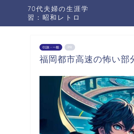
70代夫婦の生涯学
習：昭和レトロ
01旅・一般
PR
福岡都市高速の怖い部