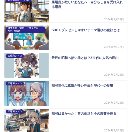
10生涯学習・その他
居場所が欲しいあなたへ：自分らしさを受け入れ
る場所
2024年2月28日
01省エネ・節約・リサイクル・
SDGs プレゼンしやすいテーマ選びの秘訣とは
DIY・SDGS
2024年2月27日
00昭和レトロ
最近の昭和っぽい曲とは？Z世代に人気の理由
2024年2月26日
00昭和レトロ
昭和世代に毒親が多い理由と現代への影響
2024年2月26日
00昭和レトロ
昭和は良かった！昔の生活と今の影響を探る
2024年2月26日