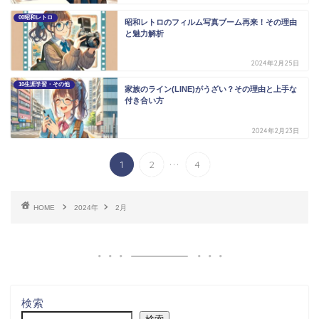
00昭和レトロ
昭和レトロのフィルム写真ブーム再来！その理由
と魅力解析
2024年2月25日
10生涯学習・その他
家族のライン(LINE)がうざい？その理由と上手な
付き合い方
2024年2月23日
...
1
2
4
HOME
2024年
2月
検索