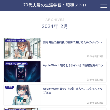
70代夫婦の生涯学習：昭和レトロ
― ARCHIVES ―
2024年 2月
10生涯学習・その他
固定電話の解約後に後悔？避けるためのポイント
2024年2月29日
05健康・心と体の健康
Apple Watch 寝るとき外すべき？睡眠記録のコツ
2024年2月28日
07美術
Apple Watchダサいと感じる人へ、スタイルアッ
プ方法
2024年2月28日