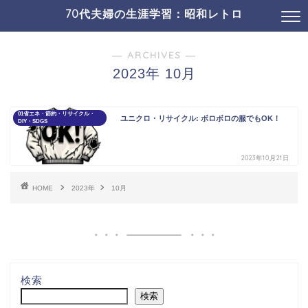
70代夫婦の生涯学習：昭和レトロ
19コミュニケ・SNS
01介護・認知症ほか
― ARCHIVES ―
2023年 10月
01省エネ・節約・リサイクル・
ユニクロ・リサイクル: ボロボロの服でもOK！
DIY・SDGS
2023年10月21日
HOME
2023年
10月
検索
検索