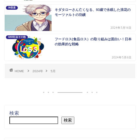
06音楽
キダタローさん亡くなる、93歳で永眠した浪花の
モーツァルトの功績
2024年5月16日
0203社会その他
フードロス(食品ロス）の取り組みは面白い！日本
の効果的な戦略
2024年5月6日
HOME
2024年
5月
検索
検索