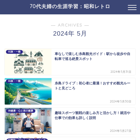
70代夫婦の生涯学習：昭和レトロ
― ARCHIVES ―
2024年 5月
01旅・一般
車なしで楽しむ糸島観光ガイド：駅から徒歩や自
転車で巡る絶景スポット
2024年5月31日
01旅・一般
糸島ドライブ：初心者に最適！おすすめ観光ルー
トと見どころ
2024年5月30日
05健康・心と体の健康
趣味スポーツ観戦の楽しみ方と活かし方！就活や
仕事での効果も詳しく説明
2024年5月27日