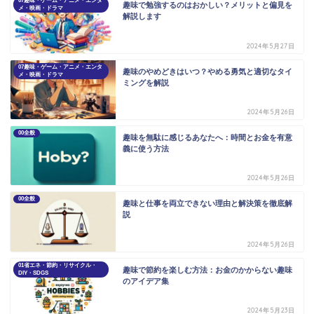
07趣味・ゲーム・アニメ・エンタ
趣味で勉強するのはおかしい？メリットと偏見を
メ・映画・ドラマ
解説します
2024年5月27日
07趣味・ゲーム・アニメ・エンタ
趣味のやめどきはいつ？やめる勇気と適切なタイ
メ・映画・ドラマ
ミングを解説
2024年5月26日
00全般
趣味を無駄に感じるあなたへ：時間とお金を有意
義に使う方法
2024年5月26日
00全般
趣味と仕事を両立できない理由と解決策を徹底解
説
2024年5月26日
01省エネ・節約・リサイクル・
趣味で節約を楽しむ方法：お金のかからない趣味
DIY・SDGS
のアイデア集
2024年5月23日