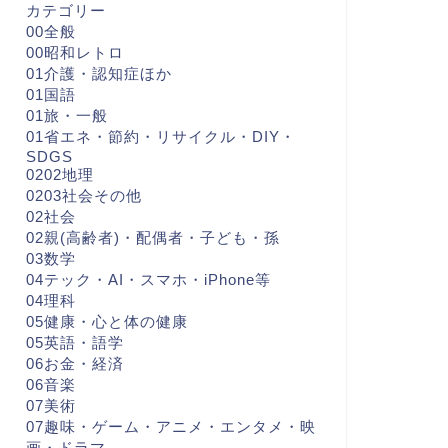
カテゴリー
00全般
00昭和レトロ
01介護・認知症ほか
01国語
01旅・一般
01省エネ・節約・リサイクル・DIY・
SDGS
0202地理
0203社会その他
02社会
02親(高齢者)・配偶者・子ども・孫
03数学
04テック・AI・スマホ・iPhone等
04理科
05健康・心と体の健康
05英語・語学
06お金・経済
06音楽
07美術
07趣味・ゲーム・アニメ・エンタメ・映
画・ドラマ