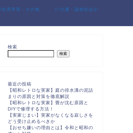
10生涯学習・その他
01介護・認知症ほか
検索
検索
最近の投稿
【昭和レトロな実家】庭の排水溝の泥詰
まりの原因と対策を徹底解説
【昭和レトロな実家】畳が沈む原因と
DIYで修理する方法！
【実家じまい】実家がなくなる寂しさを
どう受け止めるべきか
【おせち嫌いの理由とは】令和と昭和の