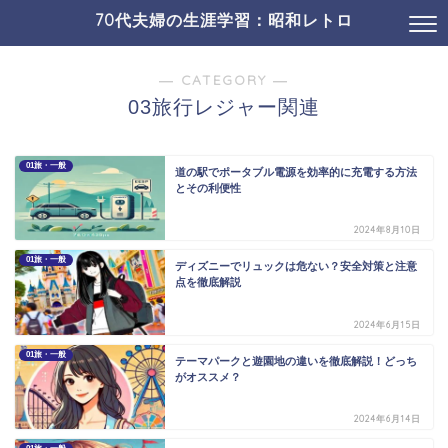
70代夫婦の生涯学習：昭和レトロ
― CATEGORY ―
03旅行レジャー関連
01旅・一般
道の駅でポータブル電源を効率的に充電する方法
とその利便性
2024年8月10日
01旅・一般
ディズニーでリュックは危ない？安全対策と注意
点を徹底解説
2024年6月15日
01旅・一般
テーマパークと遊園地の違いを徹底解説！どっち
がオススメ？
2024年6月14日