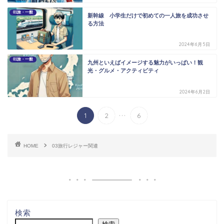
01旅・一般
新幹線 小学生だけで初めての一人旅を成功させ
る方法
2024年6月5日
01旅・一般
九州といえばイメージする魅力がいっぱい！観
光・グルメ・アクティビティ
2024年6月2日
...
1
2
6
HOME
03旅行レジャー関連
検索