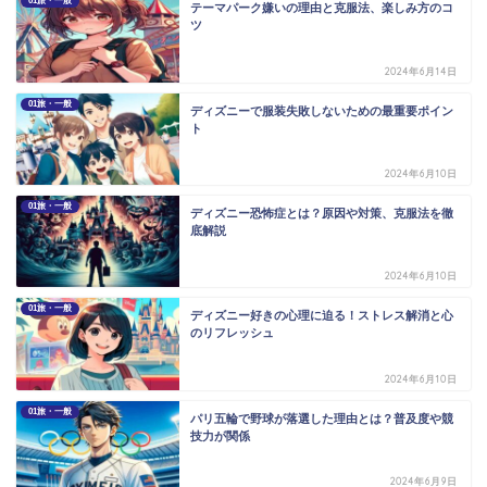
01旅・一般
テーマパーク嫌いの理由と克服法、楽しみ方のコ
ツ
2024年6月14日
01旅・一般
ディズニーで服装失敗しないための最重要ポイン
ト
2024年6月10日
01旅・一般
ディズニー恐怖症とは？原因や対策、克服法を徹
底解説
2024年6月10日
01旅・一般
ディズニー好きの心理に迫る！ストレス解消と心
のリフレッシュ
2024年6月10日
01旅・一般
パリ五輪で野球が落選した理由とは？普及度や競
技力が関係
2024年6月9日