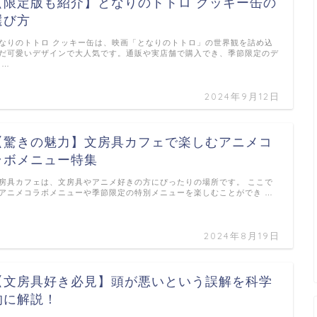
【限定版も紹介】となりのトトロ クッキー缶の
選び方
なりのトトロ クッキー缶は、映画「となりのトトロ」の世界観を詰め込
だ可愛いデザインで大人気です。通販や実店舗で購入でき、季節限定のデ
 …
2024年9月12日
【驚きの魅力】文房具カフェで楽しむアニメコ
ラボメニュー特集
房具カフェは、文房具やアニメ好きの方にぴったりの場所です。 ここで
アニメコラボメニューや季節限定の特別メニューを楽しむことができ …
2024年8月19日
【文房具好き必見】頭が悪いという誤解を科学
的に解説！