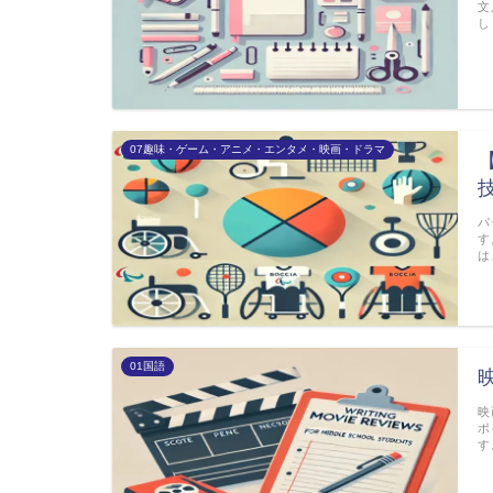
文
し
07趣味・ゲーム・アニメ・エンタメ・映画・ドラマ
パ
す
は
01国語
映
ポ
す