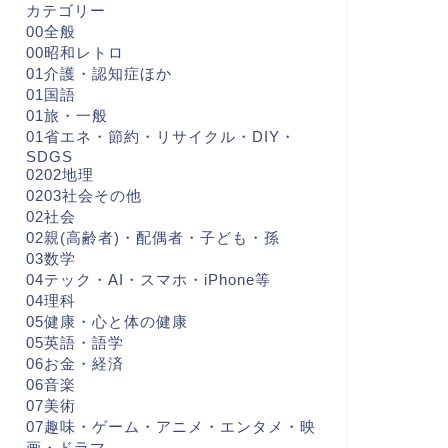
カテゴリー
00全般
00昭和レトロ
01介護・認知症ほか
01国語
01旅・一般
01省エネ・節約・リサイクル・DIY・
SDGS
0202地理
0203社会その他
02社会
02親(高齢者)・配偶者・子ども・孫
03数学
04テック・AI・スマホ・iPhone等
04理科
05健康・心と体の健康
05英語・語学
06お金・経済
06音楽
07美術
07趣味・ゲーム・アニメ・エンタメ・映
画・ドラマ