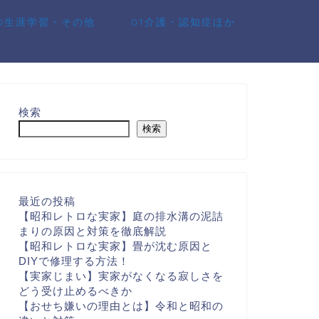
10生涯学習・その他
01介護・認知症ほか
検索
検索
最近の投稿
【昭和レトロな実家】庭の排水溝の泥詰
まりの原因と対策を徹底解説
【昭和レトロな実家】畳が沈む原因と
DIYで修理する方法！
【実家じまい】実家がなくなる寂しさを
どう受け止めるべきか
【おせち嫌いの理由とは】令和と昭和の