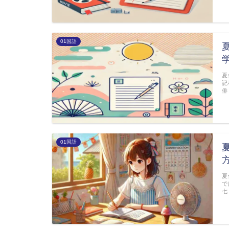
01国語
夏
記
俳
01国語
夏
で
七