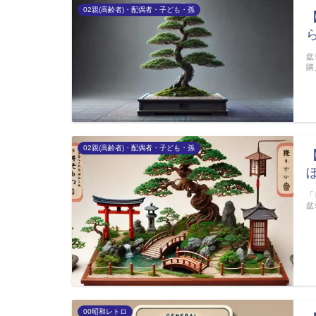
02親(高齢者)・配偶者・子ども・孫
盆
購
02親(高齢者)・配偶者・子ども・孫
「
盆
00昭和レトロ