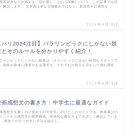
房具好きな人が抱える「頭が悪い」という誤解について、この記事では詳
く解説します。 文房具は単なる物集めではなく、創造性や計画性を …
2024年8月18日
【パリ2024注目】パラリンピックにしかない競
技とそのルールを分かりやすく紹介！
ラリンピックにしかない競技は、オリンピックにはない特別なスポーツで
。視覚や身体に障害がある選手が、それぞれの能力を活かして挑む競技
、 …
2024年8月18日
映画感想文の書き方：中学生に最適なガイド
画感想文を書くのが初めての中学生に向けたこのガイドでは、映画選びの
イントから感想文の基本構成、具体的な書き方までを詳しく解説していま
。 簡単でわかりやすい方法を紹介し …