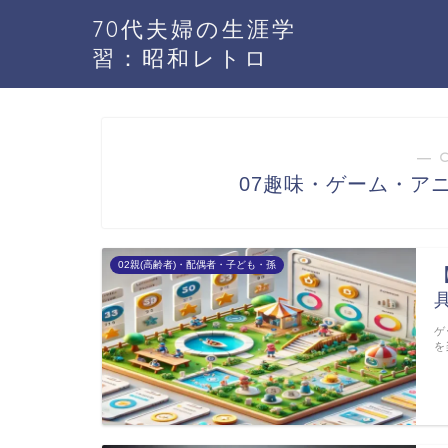
70代夫婦の生涯学
習：昭和レトロ
― 
07趣味・ゲーム・ア
02親(高齢者)・配偶者・子ども・孫
ゲ
を