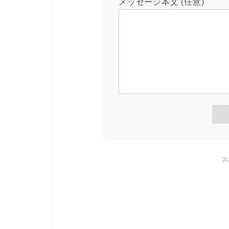
メッセージ本文 (任意)
ス