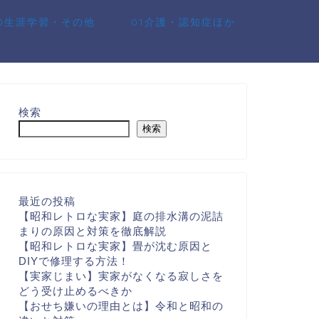
10生涯学習・その他
01介護・認知症ほか
検索
検索
最近の投稿
【昭和レトロな実家】庭の排水溝の泥詰
まりの原因と対策を徹底解説
【昭和レトロな実家】畳が沈む原因と
DIYで修理する方法！
【実家じまい】実家がなくなる寂しさを
どう受け止めるべきか
【おせち嫌いの理由とは】令和と昭和の