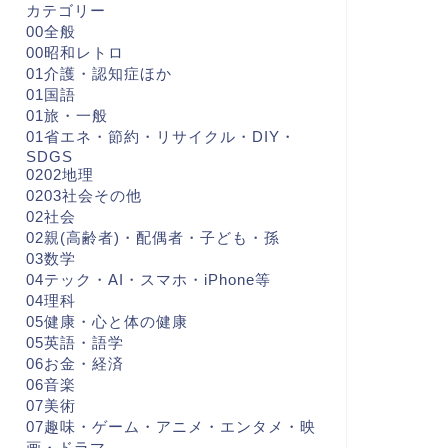
カテゴリー
00全般
00昭和レトロ
01介護・認知症ほか
01国語
01旅・一般
01省エネ・節約・リサイクル・DIY・
SDGS
0202地理
0203社会その他
02社会
02親(高齢者)・配偶者・子ども・孫
03数学
04テック・AI・スマホ・iPhone等
04理科
05健康・心と体の健康
05英語・語学
06お金・経済
06音楽
07美術
07趣味・ゲーム・アニメ・エンタメ・映
画・ドラマ