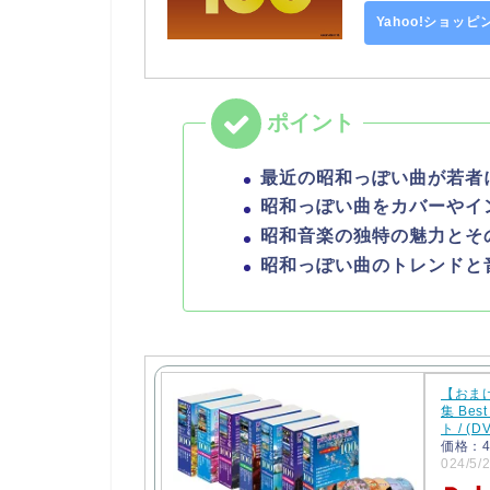
Yahoo!ショッ
最近の昭和っぽい曲が若者
昭和っぽい曲をカバーやイ
昭和音楽の独特の魅力とそ
昭和っぽい曲のトレンドと
【おまけ
集 Best
ト / (D
価格：4
024/5