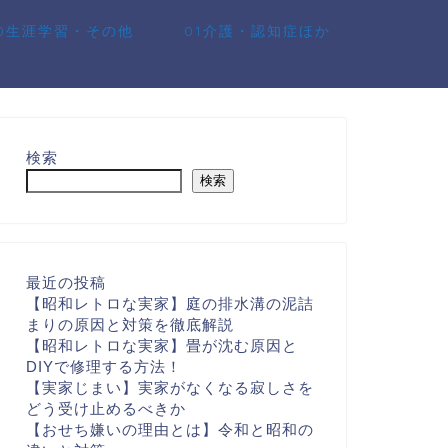
10生涯学習・その他
01介護・認知症ほか
検索
検索
最近の投稿
【昭和レトロな実家】庭の排水溝の泥詰
まりの原因と対策を徹底解説
【昭和レトロな実家】畳が沈む原因と
DIYで修理する方法！
【実家じまい】実家がなくなる寂しさを
どう受け止めるべきか
【おせち嫌いの理由とは】令和と昭和の