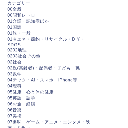
カテゴリー
00全般
00昭和レトロ
01介護・認知症ほか
01国語
01旅・一般
01省エネ・節約・リサイクル・DIY・
SDGS
0202地理
0203社会その他
02社会
02親(高齢者)・配偶者・子ども・孫
03数学
04テック・AI・スマホ・iPhone等
04理科
05健康・心と体の健康
05英語・語学
06お金・経済
06音楽
07美術
07趣味・ゲーム・アニメ・エンタメ・映
画・ドラマ