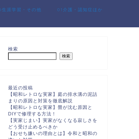
10生涯学習・その他
01介護・認知症ほか
検索
検索
最近の投稿
【昭和レトロな実家】庭の排水溝の泥詰
まりの原因と対策を徹底解説
【昭和レトロな実家】畳が沈む原因と
DIYで修理する方法！
【実家じまい】実家がなくなる寂しさを
どう受け止めるべきか
【おせち嫌いの理由とは】令和と昭和の