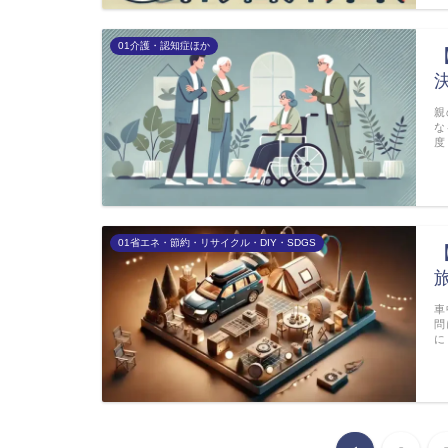
01介護・認知症ほか
親
な
度
01省エネ・節約・リサイクル・DIY・SDGS
車
問
に