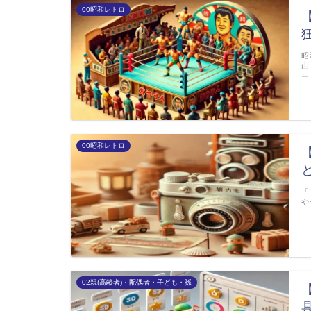
00昭和レトロ
昭
山
ー
00昭和レトロ
「
や
02親(高齢者)・配偶者・子ども・孫