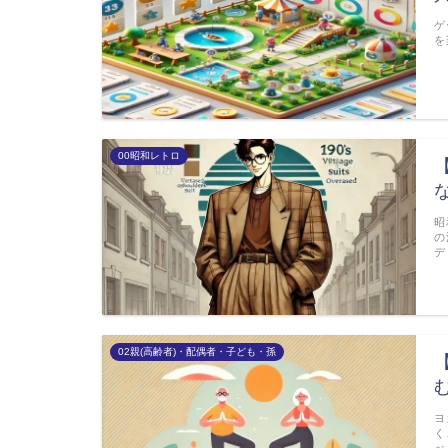
ゲ
を
00昭和レトロ
昭
の
デ
02親(高齢者)・配偶者・子ども・孫
ヨ
く