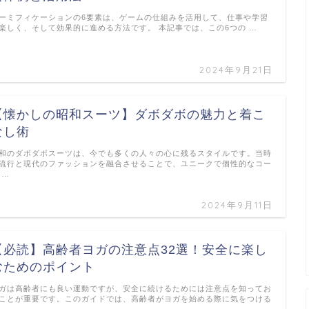
ーミフィケーションの6要素は、ゲームの仕組みを活用して、仕事や学習
楽しく、そして効果的に進める方法です。 本記事では、この6つの …
2024年9月21日
【懐かしの昭和スーツ】ダボダボの魅力と着こ
なし術
和のダボダボスーツは、今でも多くの人々の心に残るスタイルです。当時
流行と現代のファッションを融合させることで、ユニークで個性的なコー
 …
2024年9月11日
【必読】高齢者ヨガの注意点32選！安全に楽し
むためのポイント
ガは高齢者にも良い運動ですが、安全に続けるためには注意点を知ってお
ことが重要です。このガイドでは、高齢者がヨガを始める際に気をつける