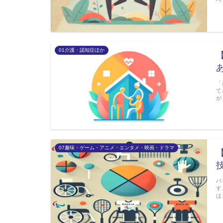
べ
01介護・認知症ほか
「
て
が
07趣味・ゲーム・アニメ・エンタメ・映画・ドラマ
パ
す
は