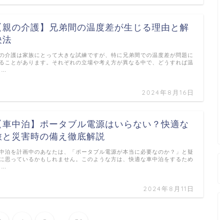
【親の介護】兄弟間の温度差が生じる理由と解
決法
の介護は家族にとって大きな試練ですが、特に兄弟間での温度差が問題に
ることがあります。それぞれの立場や考え方が異なる中で、どうすれば温
 …
2024年8月16日
【車中泊】ポータブル電源はいらない？快適な
旅と災害時の備え徹底解説
中泊を計画中のあなたは、「ポータブル電源が本当に必要なのか？」と疑
に思っているかもしれません。このような方は、快適な車中泊をするため
 …
2024年8月11日
...