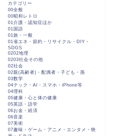
カテゴリー
00全般
00昭和レトロ
01介護・認知症ほか
01国語
01旅・一般
01省エネ・節約・リサイクル・DIY・
SDGS
0202地理
0203社会その他
02社会
02親(高齢者)・配偶者・子ども・孫
03数学
04テック・AI・スマホ・iPhone等
04理科
05健康・心と体の健康
05英語・語学
06お金・経済
06音楽
07美術
07趣味・ゲーム・アニメ・エンタメ・映
画・ドラマ