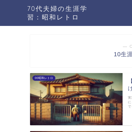
70代夫婦の生涯学
習：昭和レトロ
― 
10生
00昭和レトロ
実
に
で