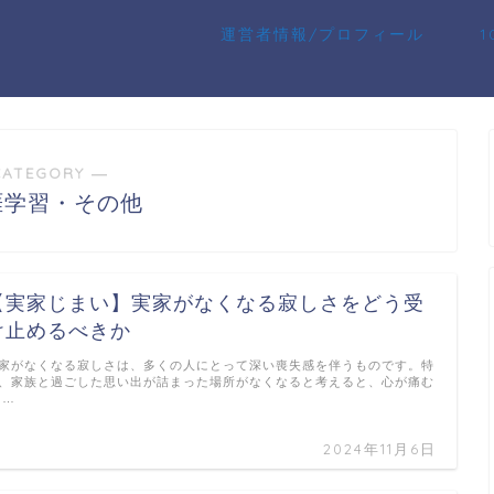
運営者情報/プロフィール
CATEGORY ―
涯学習・その他
【実家じまい】実家がなくなる寂しさをどう受
け止めるべきか
家がなくなる寂しさは、多くの人にとって深い喪失感を伴うものです。特
、家族と過ごした思い出が詰まった場所がなくなると考えると、心が痛む
 …
2024年11月6日