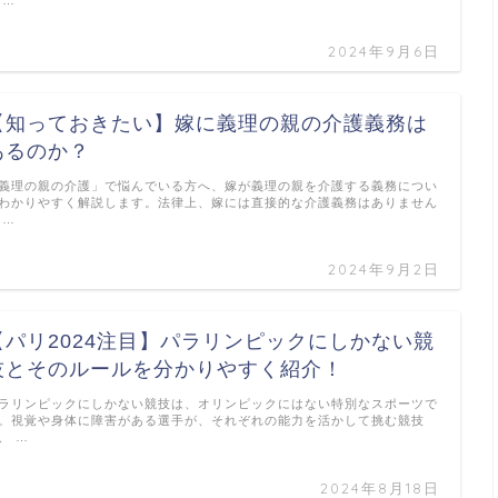
 …
2024年9月6日
【知っておきたい】嫁に義理の親の介護義務は
あるのか？
義理の親の介護」で悩んでいる方へ、嫁が義理の親を介護する義務につい
わかりやすく解説します。法律上、嫁には直接的な介護義務はありません
 …
2024年9月2日
【パリ2024注目】パラリンピックにしかない競
技とそのルールを分かりやすく紹介！
ラリンピックにしかない競技は、オリンピックにはない特別なスポーツで
。視覚や身体に障害がある選手が、それぞれの能力を活かして挑む競技
、 …
2024年8月18日