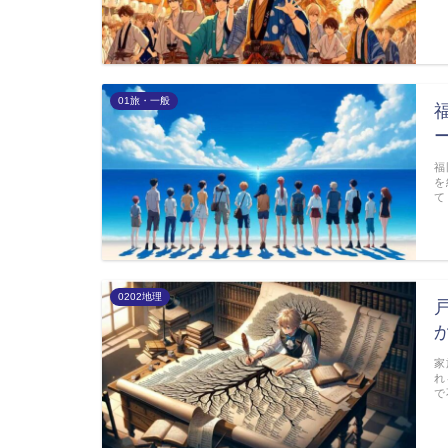
01旅・一般
福
を
て
0202地理
家
れ
で