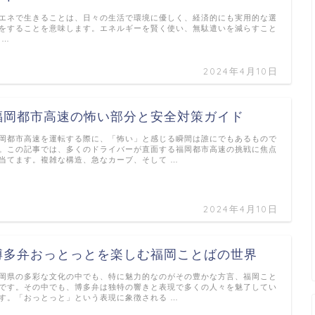
エネで生きることは、日々の生活で環境に優しく、経済的にも実用的な選
をすることを意味します。エネルギーを賢く使い、無駄遣いを減らすこと
 …
2024年4月10日
福岡都市高速の怖い部分と安全対策ガイド
岡都市高速を運転する際に、「怖い」と感じる瞬間は誰にでもあるもので
。この記事では、多くのドライバーが直面する福岡都市高速の挑戦に焦点
当てます。複雑な構造、急なカーブ、そして …
2024年4月10日
博多弁おっとっとを楽しむ福岡ことばの世界
岡県の多彩な文化の中でも、特に魅力的なのがその豊かな方言、福岡こと
です。その中でも、博多弁は独特の響きと表現で多くの人々を魅了してい
す。「おっとっと」という表現に象徴される …