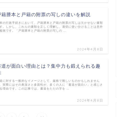
戸籍謄本と戸籍の附票の写しの違いを解説
本の行政手続きにおいて、戸籍謄本と戸籍の附票の写しは欠かせない書類
す。しかし、これらの書類を正しく理解し、適切に使い分けることは意外
複雑です。「戸籍謄本と戸籍の附票の写しの …
2024年4月8日
書道が面白い理由とは？集中力も鍛えられる趣
味
道に対する一般的なイメージとして、厳格で難しいものかもしれません
、実際にはその奥深さと多面性が、多くの人に「書道が面白い」と感じさ
る理由です。この記事では、書道をただの字を …
2024年4月8日
...