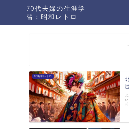
70代夫婦の生涯学
習：昭和レトロ
00昭和レトロ
北
い
式