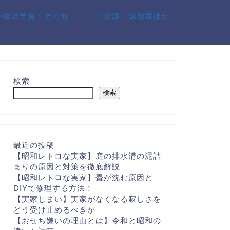
10生涯学習・その他
01介護・認知症ほか
検索
検索
最近の投稿
【昭和レトロな実家】庭の排水溝の泥詰
まりの原因と対策を徹底解説
【昭和レトロな実家】畳が沈む原因と
DIYで修理する方法！
【実家じまい】実家がなくなる寂しさを
どう受け止めるべきか
【おせち嫌いの理由とは】令和と昭和の