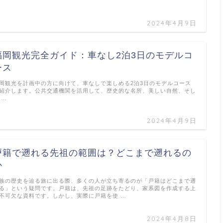
2024年4月9日
福岡観光完全ガイド：車なし2泊3日のモデルコ
ース
岡観光を計画中の方に向けて、車なしで楽しめる2泊3日のモデルコース
紹介します。公共交通機関を活用して、歴史的な名所、美しい自然、そし
 …
2024年4月9日
戸籍で遡れる先祖の範囲は？どこまで遡れるの
か
族の歴史を辿る旅に出る際、多くの人が立ち寄るのが「戸籍はどこまで遡
る」という疑問です。戸籍は、先祖の足跡をたどり、家系図を作成する上
不可欠な資料です。しかし、実際に戸籍を使 …
2024年4月8日