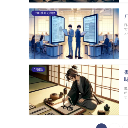
0203社会その他
日
で
と
01国語
書
が
せ