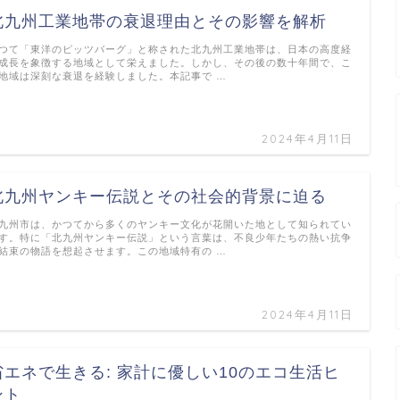
北九州工業地帯の衰退理由とその影響を解析
つて「東洋のピッツバーグ」と称された北九州工業地帯は、日本の高度経
成長を象徴する地域として栄えました。しかし、その後の数十年間で、こ
地域は深刻な衰退を経験しました。本記事で …
2024年4月11日
北九州ヤンキー伝説とその社会的背景に迫る
九州市は、かつてから多くのヤンキー文化が花開いた地として知られてい
す。特に「北九州ヤンキー伝説」という言葉は、不良少年たちの熱い抗争
結束の物語を想起させます。この地域特有の …
2024年4月11日
省エネで生きる: 家計に優しい10のエコ生活ヒ
ント