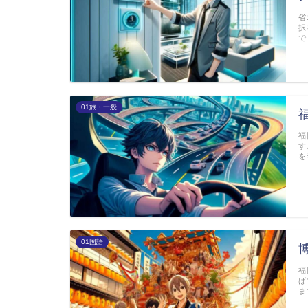
省
択
で
01旅・一般
福
す
を
01国語
福
ば
ま