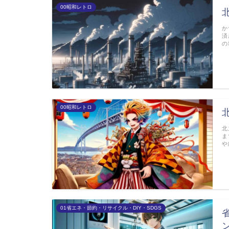
00昭和レトロ
か
済
の
00昭和レトロ
北
ま
や
01省エネ・節約・リサイクル・DIY・SDGS