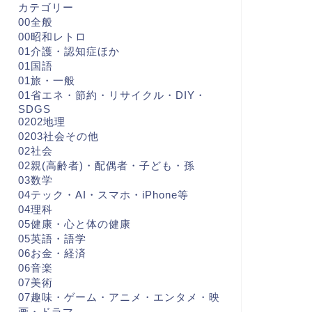
カテゴリー
00全般
00昭和レトロ
01介護・認知症ほか
01国語
01旅・一般
01省エネ・節約・リサイクル・DIY・
SDGS
0202地理
0203社会その他
02社会
02親(高齢者)・配偶者・子ども・孫
03数学
04テック・AI・スマホ・iPhone等
04理科
05健康・心と体の健康
05英語・語学
06お金・経済
06音楽
07美術
07趣味・ゲーム・アニメ・エンタメ・映
画・ドラマ