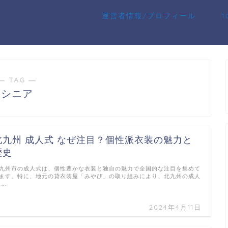
運営者情報/プロフィール
― TAG ―
シニア
北九州 成人式 なぜ注目？個性派衣装の魅力と
歴史
九州市の成人式は、個性豊かな衣装と独自の魅力で全国的な注目を集めて
ます。特に、地元の貸衣装屋「みやび」の取り組みにより、北九州の成人
 …
2024年4月11日