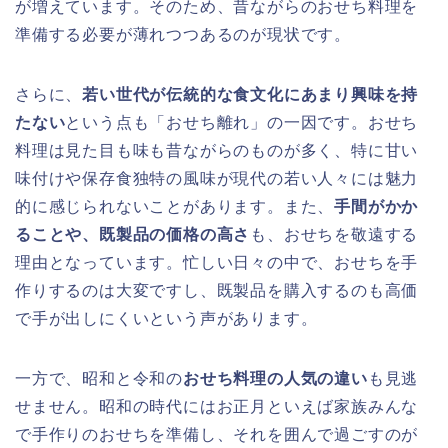
が増えています。そのため、昔ながらのおせち料理を
準備する必要が薄れつつあるのが現状です。
さらに、
若い世代が伝統的な食文化にあまり興味を持
たない
という点も「おせち離れ」の一因です。おせち
料理は見た目も味も昔ながらのものが多く、特に甘い
味付けや保存食独特の風味が現代の若い人々には魅力
的に感じられないことがあります。また、
手間がかか
ることや、既製品の価格の高さ
も、おせちを敬遠する
理由となっています。忙しい日々の中で、おせちを手
作りするのは大変ですし、既製品を購入するのも高価
で手が出しにくいという声があります。
一方で、昭和と令和の
おせち料理の人気の違い
も見逃
せません。昭和の時代にはお正月といえば家族みんな
で手作りのおせちを準備し、それを囲んで過ごすのが