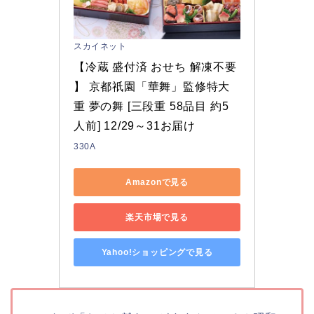
スカイネット
【冷蔵 盛付済 おせち 解凍不要 
】 京都祇園「華舞」監修特大
重 夢の舞 [三段重 58品目 約5
人前] 12/29～31お届け
330A
Amazonで見る
楽天市場で見る
Yahoo!ショッピングで見る