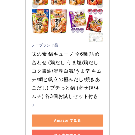
ノーブランド品
味の素 鍋キューブ 全6種 詰め
合わせ (鶏だし うま塩/鶏だし 
コク醤油/濃厚白湯/うま辛 キム
チ/鯛と帆立の極みだし/焼きあ
ごだし) プチっと鍋 (寄せ鍋/キ
ムチ) 各3個お試しセット付き
0
Amazonで見る