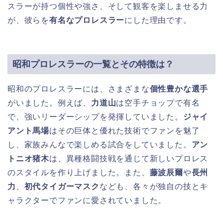
スラーが持つ個性や強さ、そして観客を楽しませる力
が、彼らを
有名なプロレスラー
にした理由です。
昭和プロレスラーの一覧とその特徴は？
昭和のプロレスラーには、さまざまな
個性豊かな選手
がいました。例えば、
力道山
は空手チョップで有名
で、強いリーダーシップを発揮していました。
ジャイ
アント馬場
はその巨体と優れた技術でファンを魅了
し、家族みんなで楽しめる試合をしていました。
アン
トニオ猪木
は、異種格闘技戦を通じて新しいプロレス
のスタイルを作り上げました。また、
藤波辰爾
や
長州
力
、
初代タイガーマスク
なども、各々が独自の技とキ
ャラクターでファンに愛されていました。