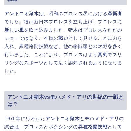
アントニオ猪木
は、昭和のプロレス界における
革新者
でした。彼は新日本プロレスを立ち上げ、プロレスに
新しい風
を吹き込みました。猪木はプロレスをただの
ショーではなく、本物の
戦い
として見せることに力を
入れ、異種格闘技戦など、他の格闘家との対戦を多く
行いました。これにより、プロレスはより
真剣
でスリ
リングなスポーツとして広く認知されるようになりま
した。
アントニオ猪木vsモハメド・アリの世紀の一戦と
は？
1976年に行われた
アントニオ猪木
と
モハメド・アリ
の
試合は、プロレスとボクシングの
異種格闘技戦
として