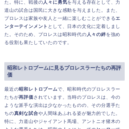
た。特に、戦後の
人々に勇気
を与える存在として、力
道山の試合は国民に大きな感動を与えました。また、
プロレスは家族や友人と一緒に楽しむことができる
エ
ンターテインメント
として、日本の文化に定着しまし
た。そのため、プロレスは昭和時代の
人々の絆
を強め
る役割も果たしていたのです。
昭和レトロブームに見るプロレスラーたちの再評
価
最近の
昭和レトロブーム
で、昭和時代のプロレスラー
たちが
再評価
されています。当時のプロレスは、今の
ような派手な演出は少なかったものの、その分選手た
ちの
真剣な試合
や人間味あふれる姿が魅力的でした。
特に、力道山やジャイアント馬場、アントニオ猪木の