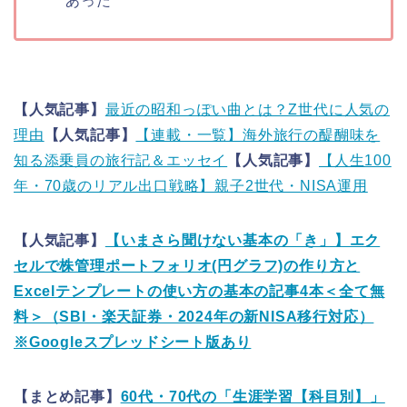
あった
【人気記事】
最近の昭和っぽい曲とは？Z世代に人気の
理由
【人気記事】
【連載・一覧】海外旅行の醍醐味を
知る添乗員の旅行記＆エッセイ
【人気記事】
【人生100
年・70歳のリアル出口戦略】親子2世代・NISA運用
【人気記事】
【いまさら聞けない基本の「き」】エク
セルで株管理ポートフォリオ(円グラフ)の作り方と
Excelテンプレートの使い方の基本の記事4本＜全て無
料＞（SBI・楽天証券・2024年の新NISA移行対応）
※Googleスプレッドシート版あり
【まとめ記事】
60代・70代の「生涯学習【科目別】」