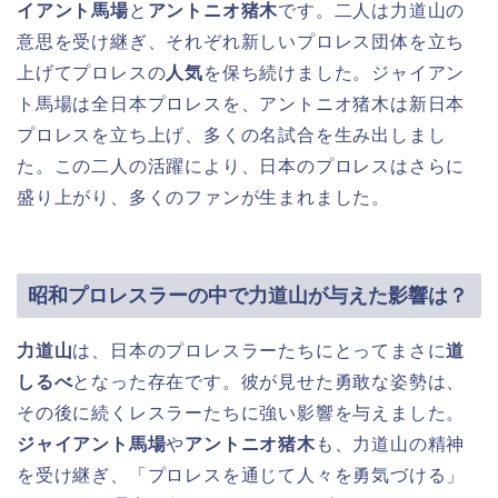
イアント馬場
と
アントニオ猪木
です。二人は力道山の
意思を受け継ぎ、それぞれ新しいプロレス団体を立ち
上げてプロレスの
人気
を保ち続けました。ジャイアン
ト馬場は全日本プロレスを、アントニオ猪木は新日本
プロレスを立ち上げ、多くの名試合を生み出しまし
た。この二人の活躍により、日本のプロレスはさらに
盛り上がり、多くのファンが生まれました。
昭和プロレスラーの中で力道山が与えた影響は？
力道山
は、日本のプロレスラーたちにとってまさに
道
しるべ
となった存在です。彼が見せた勇敢な姿勢は、
その後に続くレスラーたちに強い影響を与えました。
ジャイアント馬場
や
アントニオ猪木
も、力道山の精神
を受け継ぎ、「プロレスを通じて人々を勇気づける」