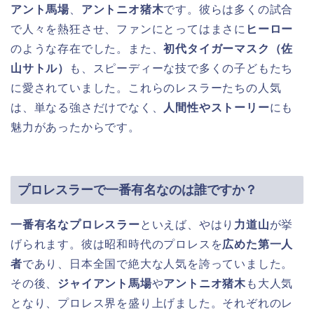
アント馬場
、
アントニオ猪木
です。彼らは多くの試合
で人々を熱狂させ、ファンにとってはまさに
ヒーロー
のような存在でした。また、
初代タイガーマスク（佐
山サトル）
も、スピーディーな技で多くの子どもたち
に愛されていました。これらのレスラーたちの人気
は、単なる強さだけでなく、
人間性やストーリー
にも
魅力があったからです。
プロレスラーで一番有名なのは誰ですか？
一番有名なプロレスラー
といえば、やはり
力道山
が挙
げられます。彼は昭和時代のプロレスを
広めた第一人
者
であり、日本全国で絶大な人気を誇っていました。
その後、
ジャイアント馬場
や
アントニオ猪木
も大人気
となり、プロレス界を盛り上げました。それぞれのレ