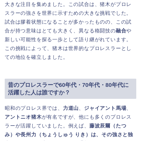
大きな注目を集めました。この試合は、猪木がプロレ
スラーの強さを世界に示すための大きな挑戦でした。
試合は膠着状態になることが多かったものの、この試
合が持つ意味はとても大きく、異なる格闘技の
融合
や
新しい可能性を探る一歩として語り継がれています。
この挑戦によって、猪木は世界的なプロレスラーとし
ての地位を確立しました。
昔のプロレスラーで60年代・70年代・80年代に
活躍した人は誰ですか？
昭和のプロレス界では、
力道山
、
ジャイアント馬場
、
アントニオ猪木
が有名ですが、他にも多くのプロレス
ラーが活躍していました。例えば、
藤波辰爾（たつ
み）
や
長州力（ちょうしゅう りき）
は、その強さと独