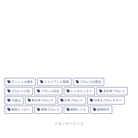
アントニオ猪木
ジャイアント馬場
プロレスの歴史
プロレス人気
プロレス試合
レトロエンタメ
全日本プロレス
力道山
新日本プロレス
日本プロレス
日本人プロレスラー
昭和ヒーロー
昭和プロレス
昭和レトロ
昭和時代
スポンサーリンク