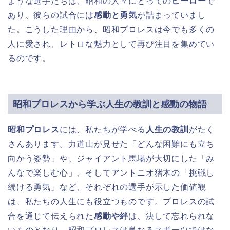
ような選手たちは、昭和の人々にとっての
ヒーロー
で
あり、彼らの試合には
感動と勇気
が詰まっていまし
た。こうした理由から、昭和プロレスは今でも多くの
人に愛され、レトロな魅力として再び注目を集めてい
るのです。
昭和プロレスから学ぶ人生の教訓と感動の物語
昭和プロレス
には、私たちが学べる
人生の教訓
がたく
さんあります。力道山が見せた「どんな困難にも立ち
向かう姿勢」や、ジャイアント馬場が大切にした「み
んなで楽しむ心」、そしてアントニオ猪木の「挑戦し
続ける勇気」など、それぞれの選手が示した価値観
は、私たちの人生にも役立つものです。プロレスの試
合を通じて伝えられた
感動や絆
は、決して忘れられな