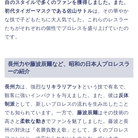
自のスタイルで多くのファンを獲得しました。また、
初代タイガーマスク
である
佐山サトル
は、その華やか
な技で子どもたちに大人気でした。これらのレスラー
たちがそれぞれの個性でプロレスを盛り上げていたの
です。
長州力や藤波辰爾など、昭和の日本人プロレスラ
ーの紹介
長州力
は、強烈な
リキラリアット
という技で有名で、
観客に強いインパクトを与えました。また、彼は
反体
制派
として、新しいプロレスの流れを生み出したこと
でも知られています。一方で、
藤波辰爾
はその技術の
高さと
柔軟な動き
でファンを魅了しました。藤波と長
州の対決は「名勝負数え歌」として、多くのプロレス