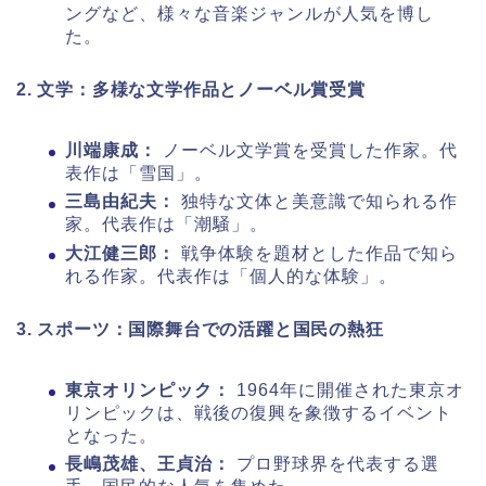
ングなど、様々な音楽ジャンルが人気を博し
た。
2. 文学：多様な文学作品とノーベル賞受賞
川端康成：
ノーベル文学賞を受賞した作家。代
表作は「雪国」。
三島由紀夫：
独特な文体と美意識で知られる作
家。代表作は「潮騒」。
大江健三郎：
戦争体験を題材とした作品で知ら
れる作家。代表作は「個人的な体験」。
3. スポーツ：国際舞台での活躍と国民の熱狂
東京オリンピック：
1964年に開催された東京オ
リンピックは、戦後の復興を象徴するイベント
となった。
長嶋茂雄、王貞治：
プロ野球界を代表する選