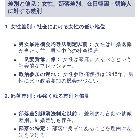
差別と偏見：女性、部落差別、在日韓国・朝鮮人
に対する差別
1. 女性差別：社会における女性の低い地位
男女雇用機会均等法制定以前：
女性は結婚退職
が当たり前。男性中心の社会構造。
「良妻賢母」像：
女性は家庭に入るべきという
社会的なプレッシャー。
政治参加の遅れ：
女性参政権獲得は1945年。男
性に比べ政治参加の機会が少ない。
2. 部落差別：根強く残る差別と偏見
部落差別解消法制定以前：
差別的な言動や就職
差別。結婚差別も存在。
部落の特定：
部落出身者であることを理由に差
別を受ける。