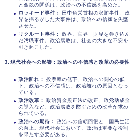
と金銭の関係は、政治への不信感を高めた。
ロッキード事件：
田中角栄首相の収賄事件。政
界を揺るがした大事件は、政治への信頼を失墜
させた。
リクルート事件：
政界、官界、財界を巻き込ん
だ汚職事件。政治腐敗は、社会の大きな不安を
引き起こした。
3. 現代社会への影響：政治への不信感と改革の必要性
政治離れ：
投票率の低下、政治への関心の低
下。政治への不信感は、政治離れの原因となっ
ている。
政治改革：
政治資金規正法の改正、政党助成金
の導入など。政治腐敗を防ぐための改革が求め
られている。
政治への期待：
政治への信頼回復と、国民生活
の向上。現代社会において、政治は重要な役割
を果たす必要がある。