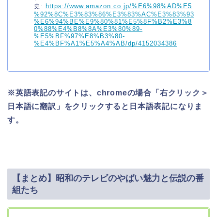
史:
https://www.amazon.co.jp/%E6%98%AD%E5
%92%8C%E3%83%86%E3%83%AC%E3%83%93
%E6%94%BE%E9%80%81%E5%8F%B2%E3%8
0%88%E4%B8%8A%E3%80%89-
%E5%BF%97%E8%B3%80-
%E4%BF%A1%E5%A4%AB/dp/4152034386
※英語表記のサイトは、chromeの場合「右クリック＞
日本語に翻訳」をクリックすると日本語表記になりま
す。
【まとめ】昭和のテレビのやばい魅力と伝説の番
組たち