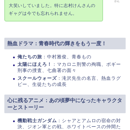
かん
大笑いしていました。特に志村けんさんの
ギャグは今でも忘れられません。
熱血ドラマ：青春時代の輝きをもう一度！
俺たちの旅
：中村雅俊、青春もの
太陽にほえろ！
：マカロニ刑警の殉職、ボギー
刑事の捜査、七曲署の面々
スクールウォーズ
：滝沢先生の名言、熱血ラグ
ビー、生徒たちの成長
心に残るアニメ：あの頃夢中になったキャラクタ
ーとストーリー
機動戦士ガンダム
：シャアとアムロの宿命の対
決、ジオン軍との戦、ホワイトベースの仲間た