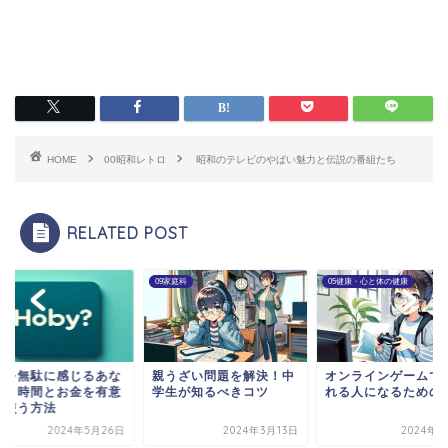
HOME
00昭和レトロ
昭和のテレビのやばい魅力と伝説の番組たち
RELATED POST
家庭科
05健康・心と体の健康
00全般
うざい問題を解決！中
オンラインゲームで好か
趣味を無駄に感じる
生が知るべきコツ
れる人になるための秘訣
たへ：時間とお金を
義に使う方法
2024年3月13日
2024年3月7日
2024年5月