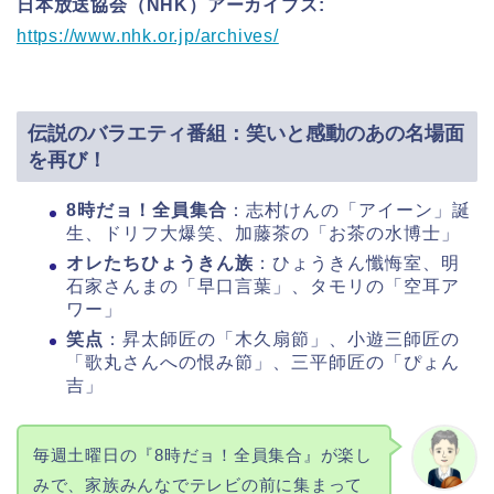
日本放送協会（NHK）アーカイブス:
https://www.nhk.or.jp/archives/
伝説のバラエティ番組：笑いと感動のあの名場面
を再び！
8時だョ！全員集合
：志村けんの「アイーン」誕
生、ドリフ大爆笑、加藤茶の「お茶の水博士」
オレたちひょうきん族
：ひょうきん懺悔室、明
石家さんまの「早口言葉」、タモリの「空耳ア
ワー」
笑点
：昇太師匠の「木久扇節」、小遊三師匠の
「歌丸さんへの恨み節」、三平師匠の「ぴょん
吉」
毎週土曜日の『8時だョ！全員集合』が楽し
みで、家族みんなでテレビの前に集まって