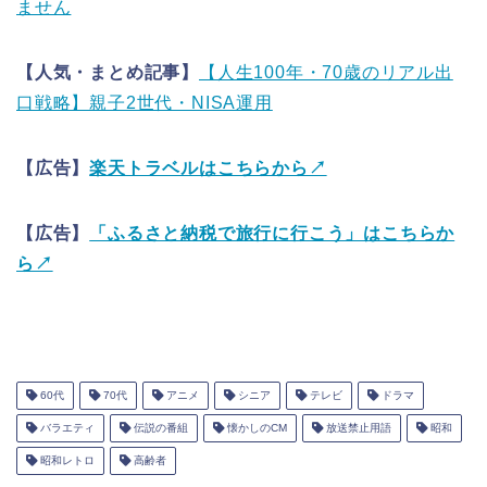
ません
【人気・まとめ記事】
【人生100年・70歳のリアル出
口戦略】親子2世代・NISA運用
【広告】
楽天トラベルはこちらから↗
【広告】
「ふるさと納税で旅行に行こう」はこちらか
ら↗
60代
70代
アニメ
シニア
テレビ
ドラマ
バラエティ
伝説の番組
懐かしのCM
放送禁止用語
昭和
昭和レトロ
高齢者