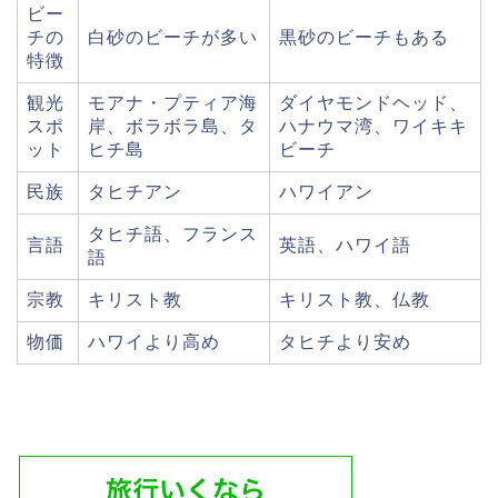
ビー
チの
白砂のビーチが多い
黒砂のビーチもある
特徴
観光
モアナ・プティア海
ダイヤモンドヘッド、
スポ
岸、ボラボラ島、タ
ハナウマ湾、ワイキキ
ット
ヒチ島
ビーチ
民族
タヒチアン
ハワイアン
タヒチ語、フランス
言語
英語、ハワイ語
語
宗教
キリスト教
キリスト教、仏教
物価
ハワイより高め
タヒチより安め