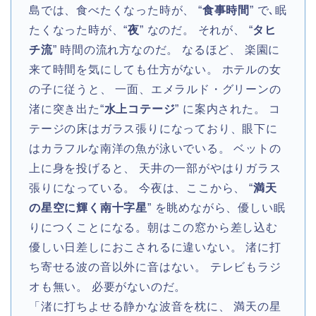
島では、食べたくなった時が、 “
食事時間
” で､眠
たくなった時が、“
夜
” なのだ。 それが、 “
タヒ
チ流
” 時間の流れ方なのだ。 なるほど、 楽園に
来て時間を気にしても仕方がない。 ホテルの女
の子に従うと、 一面、エメラルド・グリーンの
渚に突き出た“
水上コテージ
” に案内された。 コ
テージの床はガラス張りになっており、眼下に
はカラフルな南洋の魚が泳いでいる。 ベットの
上に身を投げると、 天井の一部がやはりガラス
張りになっている。 今夜は、ここから、 “
満天
の星空に輝く南十字星
” を眺めながら、優しい眠
りにつくことになる。朝はこの窓から差し込む
優しい日差しにおこされるに違いない。 渚に打
ち寄せる波の音以外に音はない。 テレビもラジ
オも無い。 必要がないのだ。
「渚に打ちよせる静かな波音を枕に、 満天の星