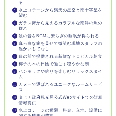
る
水上コテージから満天の星空と南十字星を
望む
ガラス床から見えるカラフルな南洋の魚の
群れ
波の音をBGMに安らぎの睡眠が得られる
真っ白な歯を見せて微笑む現地スタッフの
温かいもてなし
目の前で提供される新鮮なトロピカル朝食
椰子の木の日陰で過ごす穏やかな朝
ハンモックや釣りを楽しむリラックスタイ
ム
カヌーで運ばれるユニークなルームサービ
ス
タヒチ政府観光局公式Webサイトでの詳細
情報提供
水上コテージの種類、料金、立地、設備に
関する情報が豊富