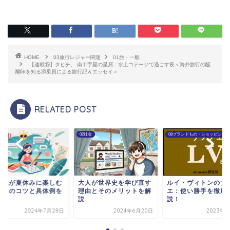
HOME
03旅行レジャー関連
01旅・一般
【連載⑮】タヒチ、 南十字星の星屑：水上コテージで過ごす夜＜海外旅行の醍
醐味を知る添乗員による旅行記＆エッセイ＞
RELATED POST
語
02社会
08ブランドもの・ショッピング
学生が夏休みに楽しむ
大人が世界史を学び直す
ルイ・ヴィトンのナ
作りのコツと具体例を
理由とそのメリットを解
エ：使い勝手を徹底
介！
説
説！
2024年7月28日
2024年6月20日
2023年9