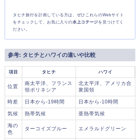
タヒチ旅行を計画している方は、ぜひこれらのWebサイト
をチェックして、お気に入りの
水上コテージ
を見つけてく
ださい。
参考: タヒチとハワイの違いや比較
項目
タヒチ
ハワイ
南太平洋、フランス
北太平洋、アメリカ合
位置
領ポリネシア
衆国領
時差
日本から-19時間
日本から-10時間
気候
熱帯気候
亜熱帯気候
海の
ターコイズブルー
エメラルドグリーン
色