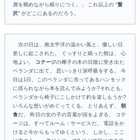
屑を眺めながら眠りにつく。」 これ以上の “
贅
沢
” がどこにあるのだろう。
次の日は、南太平洋の温かい風と、優しい日
差しに起こされた。 ぐっすりと眠った朝は、 心
地よい。
コテージ
の椰子の木の日陰に突き出た
ベランダに出て、 思いっきり深呼吸をする。 今
日は1日、このベランダに吊ってあるハンモック
に揺られながら本を読んでみようか?それとも､
ベランダから椅子にこしかけて釣を楽しもうか?
いろんな想いがめぐってくる。 とりあえず、
朝
食
だ。 昨日の女の子の言葉が頭をよぎる。 コテ
ージは、すべてルーム・サービスだ。 電話をか
けると今からもってゆくという。 しかし、ここ