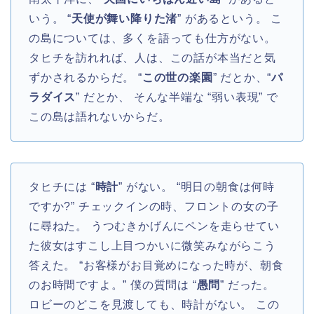
いう。 “
天使が舞い降りた渚
” があるという。 こ
の島については、多くを語っても仕方がない。
タヒチを訪れれば、人は、この話が本当だと気
ずかされるからだ。 “
この世の楽園
” だとか、“
パ
ラダイス
” だとか、 そんな半端な “弱い表現” で
この島は語れないからだ。
タヒチには “
時計
” がない。 “明日の朝食は何時
ですか?” チェックインの時、フロントの女の子
に尋ねた。 うつむきかげんにペンを走らせてい
た彼女はすこし上目つかいに微笑みながらこう
答えた。 “お客様がお目覚めになった時が、朝食
のお時間ですよ。” 僕の質問は “
愚問
” だった。
ロビーのどこを見渡しても、時計がない。 この