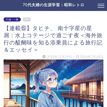
70代夫婦の生涯学習：昭和レトロ
01旅・一般
PR
【連載⑮】タヒチ、 南十字星の星
屑：水上コテージで過ごす夜＜海外旅
行の醍醐味を知る添乗員による旅行記
＆エッセイ＞
2023年12月24日
/
2024年7月14日