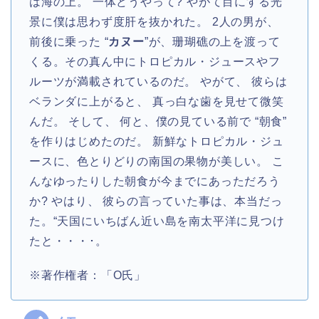
は海の上。 一体どうやって? やがて目にする光
景に僕は思わず度肝を抜かれた。 2人の男が、
前後に乗った “
カヌー
”が、珊瑚礁の上を渡って
くる。その真ん中にトロピカル・ジュースやフ
ルーツが満載されているのだ。 やがて、 彼らは
ベランダに上がると、 真っ白な歯を見せて微笑
んだ。 そして、 何と、僕の見ている前で “朝食”
を作りはじめたのだ。 新鮮なトロピカル・ジュ
ースに、色とりどりの南国の果物が美しい。 こ
んなゆったりした朝食が今までにあっただろう
か? やはり、 彼らの言っていた事は、本当だっ
た。“天国にいちばん近い島を南太平洋に見つけ
たと・・・･。
※著作権者：「O氏」