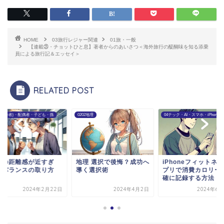
HOME
03旅行レジャー関連
01旅・一般
【連載㉕・チョットひと息】著者からのあいさつ＜海外旅行の醍醐味を知る添乗
員による旅行記＆エッセイ＞
RELATED POST
親(高齢者)・配偶者・子ども・孫
0202地理
04テック・AI・スマホ・iPhone等
婦の距離感が近すぎ
地理 選択で後悔？成功へ
iPhoneフィットネ
？バランスの取り方
導く選択術
プリで消費カロリー
確に記録する方法
2024年2月22日
2024年4月2日
2024年6月