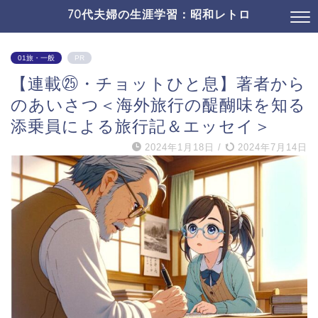
70代夫婦の生涯学習：昭和レトロ
01旅・一般
PR
【連載㉕・チョットひと息】著者から
のあいさつ＜海外旅行の醍醐味を知る
添乗員による旅行記＆エッセイ＞
2024年1月18日
/
2024年7月14日