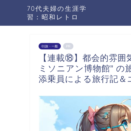
70代夫婦の生涯学
習：昭和レトロ
01旅・一般
PR
【連載⑱】都会的雰囲気
ミソニアン博物館” の
添乗員による旅行記＆