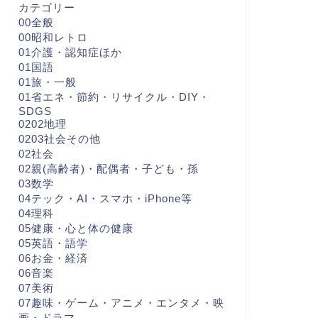
カテゴリー
00全般
00昭和レトロ
01介護・認知症ほか
01国語
01旅・一般
01省エネ・節約・リサイクル・DIY・
SDGS
0202地理
0203社会その他
02社会
02親(高齢者)・配偶者・子ども・孫
03数学
04テック・AI・スマホ・iPhone等
04理科
05健康・心と体の健康
05英語・語学
06お金・経済
06音楽
07美術
07趣味・ゲーム・アニメ・エンタメ・映
画・ドラマ