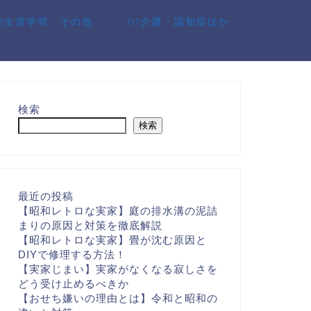
10生涯学習・その他
01介護・認知症ほか
検索
検索
最近の投稿
【昭和レトロな実家】庭の排水溝の泥詰
まりの原因と対策を徹底解説
【昭和レトロな実家】畳が沈む原因と
DIYで修理する方法！
【実家じまい】実家がなくなる寂しさを
どう受け止めるべきか
【おせち嫌いの理由とは】令和と昭和の