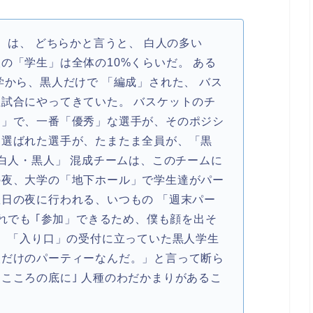
 は、 どちらかと言うと、 白人の多い
の「学生」は全体の10%くらいだ。 ある
学から、黒人だけで 「編成」された、 バス
征試合にやってきていた。 バスケットのチ
ン」で、一番「優秀」な選手が、そのポジシ
、選ばれた選手が、たまたま全員が、「黒
「白人・黒人」 混成チームは、このチームに
の夜、大学の「地下ホール」で学生達がパー
曜日の夜に行われる、いつもの 「週末パー
だれでも ｢参加」できるため、僕も顔を出そ
、 「入り口」の受付に立っていた黒人学生
人だけのパーティーなんだ。」と言って断ら
こころの底に｣ 人種のわだかまりがあるこ