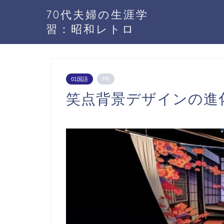
70代夫婦の生涯学
習：昭和レトロ
01国語
PR
笑点背景デザインの進