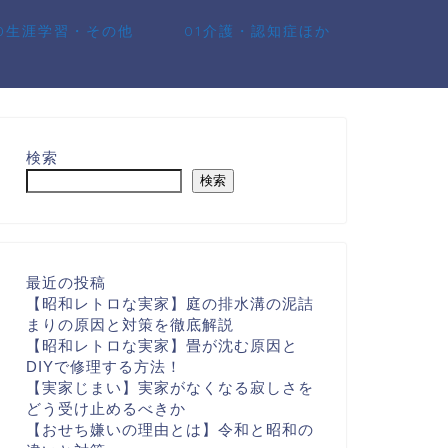
10生涯学習・その他
01介護・認知症ほか
検索
検索
最近の投稿
【昭和レトロな実家】庭の排水溝の泥詰
まりの原因と対策を徹底解説
【昭和レトロな実家】畳が沈む原因と
DIYで修理する方法！
【実家じまい】実家がなくなる寂しさを
どう受け止めるべきか
【おせち嫌いの理由とは】令和と昭和の