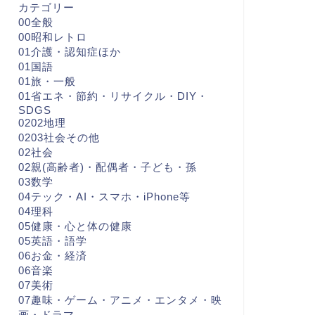
カテゴリー
00全般
00昭和レトロ
01介護・認知症ほか
01国語
01旅・一般
01省エネ・節約・リサイクル・DIY・
SDGS
0202地理
0203社会その他
02社会
02親(高齢者)・配偶者・子ども・孫
03数学
04テック・AI・スマホ・iPhone等
04理科
05健康・心と体の健康
05英語・語学
06お金・経済
06音楽
07美術
07趣味・ゲーム・アニメ・エンタメ・映
画・ドラマ