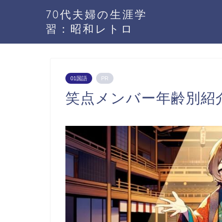
70代夫婦の生涯学
習：昭和レトロ
01国語
PR
笑点メンバー年齢別紹