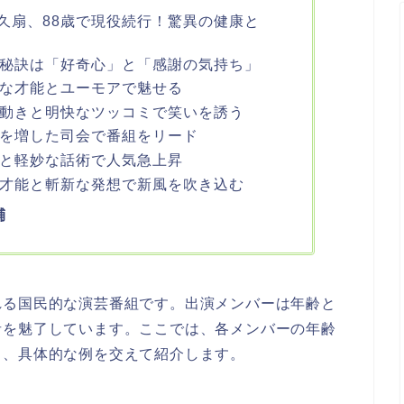
久扇、88歳で現役続行！驚異の健康と
の秘訣は「好奇心」と「感謝の気持ち」
才な才能とユーモアで魅せる
な動きと明快なツッコミで笑いを誘う
味を増した司会で番組をリード
点と軽妙な話術で人気急上昇
き才能と斬新な発想で新風を吹き込む
輔
れる国民的な演芸番組です。出演メンバーは年齢と
者を魅了しています。ここでは、各メンバーの年齢
し、具体的な例を交えて紹介します。