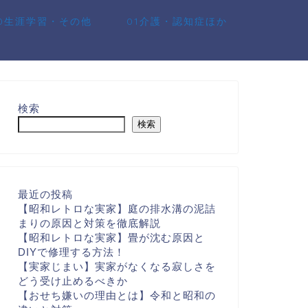
10生涯学習・その他
01介護・認知症ほか
検索
検索
最近の投稿
【昭和レトロな実家】庭の排水溝の泥詰
まりの原因と対策を徹底解説
【昭和レトロな実家】畳が沈む原因と
DIYで修理する方法！
【実家じまい】実家がなくなる寂しさを
どう受け止めるべきか
【おせち嫌いの理由とは】令和と昭和の