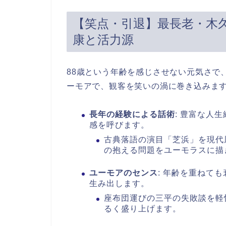
【笑点・引退】最長老・木久
康と活力源
88歳という年齢を感じさせない元気さで
ーモアで、観客を笑いの渦に巻き込みま
長年の経験による話術
: 豊富な人
感を呼びます。
古典落語の演目「芝浜」を現代
の抱える問題をユーモラスに描
ユーモアのセンス
: 年齢を重ねて
生み出します。
座布団運びの三平の失敗談を軽
るく盛り上げます。