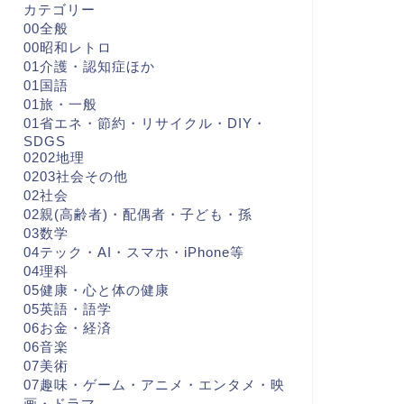
カテゴリー
00全般
00昭和レトロ
01介護・認知症ほか
01国語
01旅・一般
01省エネ・節約・リサイクル・DIY・
SDGS
0202地理
0203社会その他
02社会
02親(高齢者)・配偶者・子ども・孫
03数学
04テック・AI・スマホ・iPhone等
04理科
05健康・心と体の健康
05英語・語学
06お金・経済
06音楽
07美術
07趣味・ゲーム・アニメ・エンタメ・映
画・ドラマ