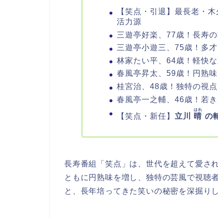
【笑点・引退】最長老・木
活力源
三遊亭好楽、77歳！長寿
三遊亭小遊三、75歳！多
林家たい平、64歳！軽快
春風亭昇太、59歳！円熟
桂宮治、48歳！独特の視
春風亭一之輔、46歳！若
はれ
【笑点・新任】
立川
晴
の
長寿番組「笑点」は、世代を超えて愛さ
ともに円熟味を増し、独特の芸風で視聴
と、長年培ってきた笑いの秘密を深掘り