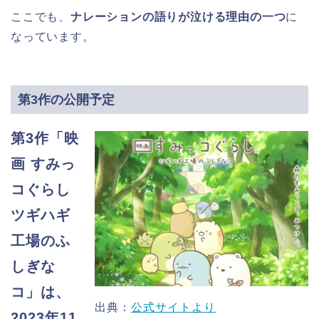
ここでも、
ナレーションの語りが泣ける理由の一つ
に
なっています。
第3作の公開予定
第3作「映
画 すみっ
コぐらし
ツギハギ
工場のふ
しぎな
コ」は、
出典：
公式サイトより
2023年11