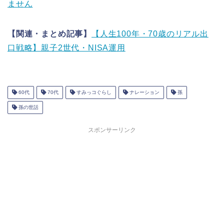
ません
【関連・まとめ記事】
【人生100年・70歳のリアル出
口戦略】親子2世代・NISA運用
60代
70代
すみっコぐらし
ナレーション
孫
孫の世話
スポンサーリンク