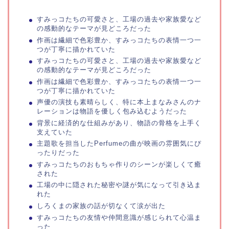
すみっコたちの可愛さと、工場の過去や家族愛など
の感動的なテーマが見どころだった
作画は繊細で色彩豊か、すみっコたちの表情一つ一
つが丁寧に描かれていた
すみっコたちの可愛さと、工場の過去や家族愛など
の感動的なテーマが見どころだった
作画は繊細で色彩豊か、すみっコたちの表情一つ一
つが丁寧に描かれていた
声優の演技も素晴らしく、特に本上まなみさんのナ
レーションは物語を優しく包み込むようだった
背景に経済的な仕組みがあり、物語の骨格を上手く
支えていた
主題歌を担当したPerfumeの曲が映画の雰囲気にぴ
ったりだった
すみっコたちのおもちゃ作りのシーンが楽しくて癒
された
工場の中に隠された秘密や謎が気になって引き込ま
れた
しろくまの家族の話が切なくて涙が出た
すみっコたちの友情や仲間意識が感じられて心温ま
った