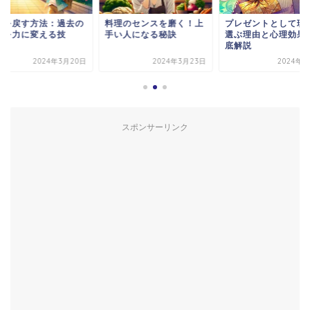
間を戻す方法：過去の
料理のセンスを磨く！上
プレゼントとして現
悔を力に変える技
手い人になる秘訣
選ぶ理由と心理効果
底解説
2024年3月20日
2024年3月23日
2024年6
スポンサーリンク