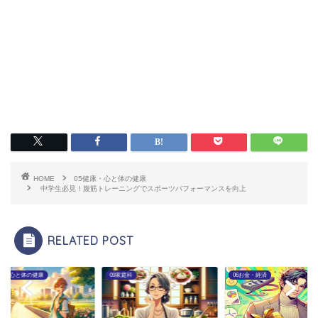
HOME
05健康・心と体の健康
中学生必見！腹筋トレーニングでスポーツパフォーマンスを向上
RELATED POST
健康・心と体の健康
09家庭科
06お金・経済