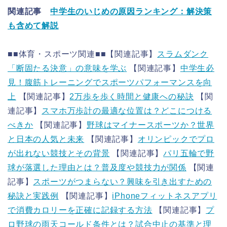
関連記事
中学生のいじめの原因ランキング：解決策
も含めて解説
■■体育・スポーツ関連■■【関連記事】
スラムダンク
「断固たる決意」の意味を学ぶ
【関連記事】
中学生必
見！腹筋トレーニングでスポーツパフォーマンスを向
上
【関連記事】
2万歩を歩く時間と健康への秘訣
【関
連記事】
スマホ万歩計の最適な位置は？どこにつける
べきか
【関連記事】
野球はマイナースポーツか？世界
と日本の人気と未来
【関連記事】
オリンピックでプロ
が出れない競技とその背景
【関連記事】
パリ五輪で野
球が落選した理由とは？普及度や競技力が関係
【関連
記事】
スポーツがつまらない？興味を引き出すための
秘訣と実践例
【関連記事】
iPhoneフィットネスアプリ
で消費カロリーを正確に記録する方法
【関連記事】
プ
ロ野球の雨天コールド条件とは？試合中止の基準と理