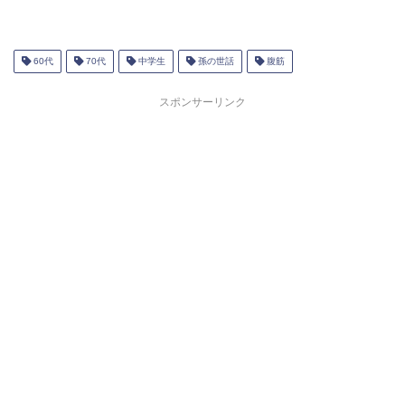
60代
70代
中学生
孫の世話
腹筋
スポンサーリンク