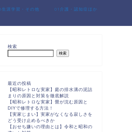
10生涯学習・その他
01介護・認知症ほか
検索
検索
最近の投稿
【昭和レトロな実家】庭の排水溝の泥詰
まりの原因と対策を徹底解説
【昭和レトロな実家】畳が沈む原因と
DIYで修理する方法！
【実家じまい】実家がなくなる寂しさを
どう受け止めるべきか
【おせち嫌いの理由とは】令和と昭和の