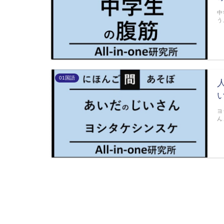
中
う
01国語
ヨ
ん