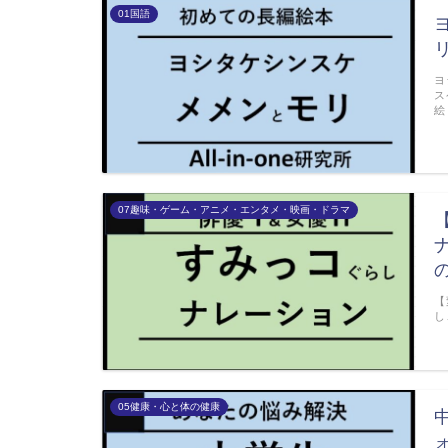
01国語
ヨ
ス
絵
07趣味・ゲーム・アニメ・エンタメ・映画・ドラマ
【
し
05健康・心と体の健康