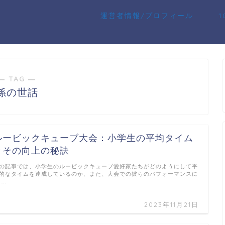
運営者情報/プロフィール
― TAG ―
孫の世話
ルービックキューブ大会：小学生の平均タイム
とその向上の秘訣
の記事では、小学生のルービックキューブ愛好家たちがどのようにして平
的なタイムを達成しているのか、また、大会での彼らのパフォーマンスに
 …
2023年11月21日