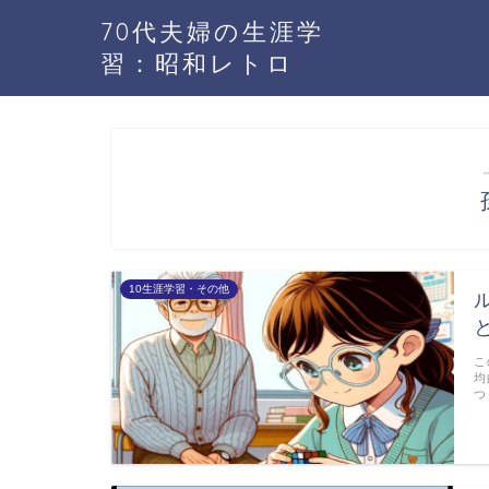
70代夫婦の生涯学
習：昭和レトロ
10生涯学習・その他
こ
均
つ