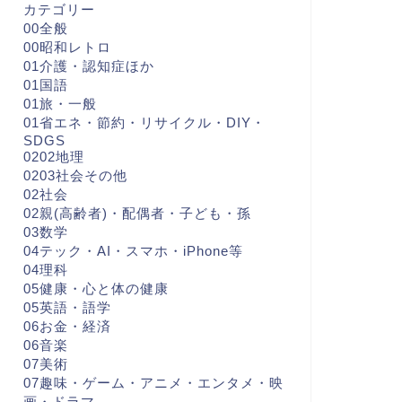
カテゴリー
00全般
00昭和レトロ
01介護・認知症ほか
01国語
01旅・一般
01省エネ・節約・リサイクル・DIY・
SDGS
0202地理
0203社会その他
02社会
02親(高齢者)・配偶者・子ども・孫
03数学
04テック・AI・スマホ・iPhone等
04理科
05健康・心と体の健康
05英語・語学
06お金・経済
06音楽
07美術
07趣味・ゲーム・アニメ・エンタメ・映
画・ドラマ