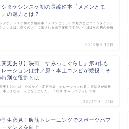
ヨシタケシンスケ初の長編絵本『メメンとモ
リ』の魅力とは？
シタケシンスケ初の長編絵本『メメンとモリ』の魅力とは？ヨシタケシン
ケといえば、多くの人々に愛される絵本作家ですが、今回はその初の長編
 …
2023年9月3日
【変更あり】映画「すみっこぐらし」第3作も
ナレーションは井ノ原・本上コンビが続投：そ
の特別な役割とは
変更】10／12：公式サイト変更発表 ナレーションの井ノ原快彦が降板
、本上まなみ一人となりました。 『映画 すみっコぐらし ツギ …
2023年8月21日
中学生必見！腹筋トレーニングでスポーツパフ
ォーマンスを向上