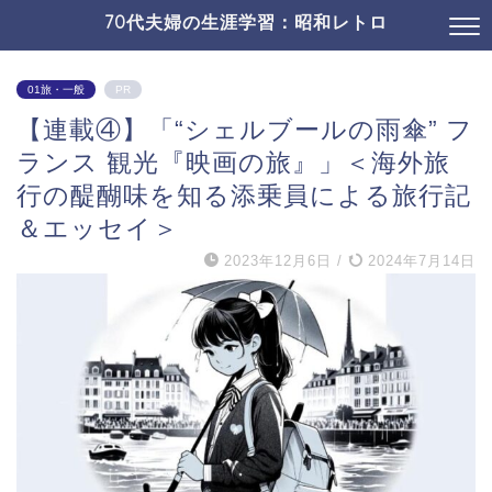
70代夫婦の生涯学習：昭和レトロ
01旅・一般
PR
【連載④】「“シェルブールの雨傘” フ
ランス 観光『映画の旅』」＜海外旅
行の醍醐味を知る添乗員による旅行記
＆エッセイ＞
2023年12月6日
/
2024年7月14日