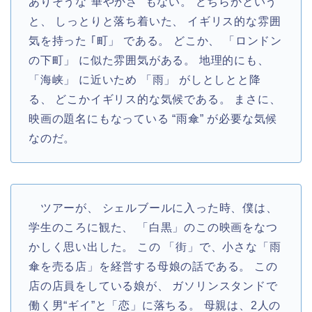
ありそうな“華やかさ” もない。 どちらかという
と、 しっとりと落ち着いた、 イギリス的な雰囲
気を持った ｢町」 である。 どこか、 「ロンドン
の下町」 に似た雰囲気がある。 地理的にも、
「海峡」 に近いため 「雨」 がしとしとと降
る、 どこかイギリス的な気候である。 まさに、
映画の題名にもなっている “雨傘” が必要な気候
なのだ。
ツアーが、 シェルブールに入った時、僕は、
学生のころに観た、 「白黒」のこの映画をなつ
かしく思い出した。 この 「街」で、小さな「雨
傘を売る店」を経営する母娘の話である。 この
店の店員をしている娘が、 ガソリンスタンドで
働く男“ギイ”と「恋」に落ちる。 母親は、2人の