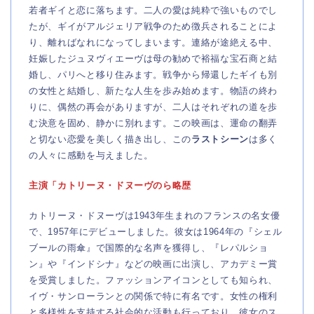
若者ギイと恋に落ちます。二人の愛は純粋で強いものでし
たが、ギイがアルジェリア戦争のため徴兵されることによ
り、離ればなれになってしまいます。連絡が途絶える中、
妊娠したジュヌヴィエーヴは母の勧めで裕福な宝石商と結
婚し、パリへと移り住みます。戦争から帰還したギイも別
の女性と結婚し、新たな人生を歩み始めます。物語の終わ
りに、偶然の再会がありますが、二人はそれぞれの道を歩
む決意を固め、静かに別れます。この映画は、運命の翻弄
と切ない恋愛を美しく描き出し、この
ラストシーン
は多く
の人々に感動を与えました。
主演「カトリーヌ・ドヌーヴのら略歴
カトリーヌ・ドヌーヴは1943年生まれのフランスの名女優
で、1957年にデビューしました。彼女は1964年の『シェル
ブールの雨傘』で国際的な名声を獲得し、『レパルショ
ン』や『インドシナ』などの映画に出演し、アカデミー賞
を受賞しました。ファッションアイコンとしても知られ、
イヴ・サンローランとの関係で特に有名です。女性の権利
と多様性を支持する社会的な活動も行っており、彼女のス