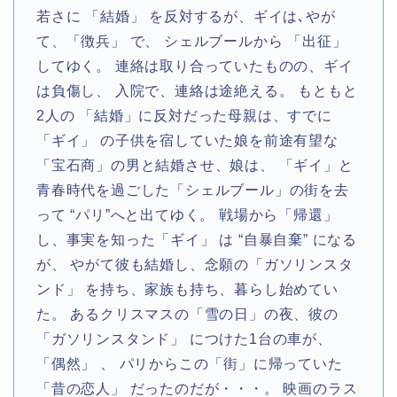
若さに 「結婚」 を反対するが、ギイは､やが
て、「徴兵」 で、 シェルブールから 「出征」
してゆく。 連絡は取り合っていたものの、ギイ
は負傷し、 入院で、連絡は途絶える。 もともと
2人の 「結婚」に反対だった母親は、すでに
「ギイ」 の子供を宿していた娘を前途有望な
「宝石商」の男と結婚させ、娘は、 「ギイ」と
青春時代を過ごした「シェルブール」の街を去
って “パリ”へと出てゆく。 戦場から「帰還」
し、事実を知った「ギイ」 は “自暴自棄” になる
が、 やがて彼も結婚し、念願の「ガソリンスタ
ンド」 を持ち、家族も持ち、暮らし始めてい
た。 あるクリスマスの「雪の日」の夜、彼の
「ガソリンスタンド」 につけた1台の車が、
「偶然」 、 パリからこの「街」に帰っていた
「昔の恋人」 だったのだが・・・。 映画のラス