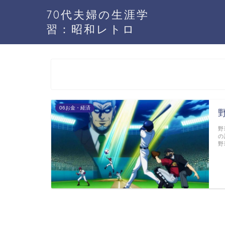
70代夫婦の生涯学
習：昭和レトロ
06お金・経済
野
の
野