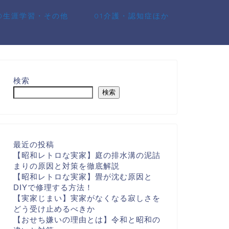
10生涯学習・その他
01介護・認知症ほか
検索
検索
最近の投稿
【昭和レトロな実家】庭の排水溝の泥詰
まりの原因と対策を徹底解説
【昭和レトロな実家】畳が沈む原因と
DIYで修理する方法！
【実家じまい】実家がなくなる寂しさを
どう受け止めるべきか
【おせち嫌いの理由とは】令和と昭和の