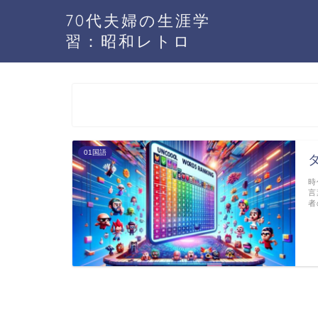
70代夫婦の生涯学
習：昭和レトロ
01国語
時
言
者