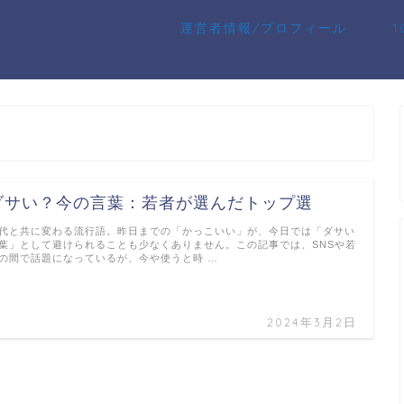
運営者情報/プロフィール
ダサい？今の言葉：若者が選んだトップ選
代と共に変わる流行語。昨日までの「かっこいい」が、今日では「ダサい
葉」として避けられることも少なくありません。この記事では、SNSや若
の間で話題になっているが、今や使うと時 …
2024年3月2日