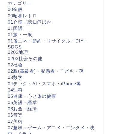
カテゴリー
00全般
00昭和レトロ
01介護・認知症ほか
01国語
01旅・一般
01省エネ・節約・リサイクル・DIY・
SDGS
0202地理
0203社会その他
02社会
02親(高齢者)・配偶者・子ども・孫
03数学
04テック・AI・スマホ・iPhone等
04理科
05健康・心と体の健康
05英語・語学
06お金・経済
06音楽
07美術
07趣味・ゲーム・アニメ・エンタメ・映
画・ドラマ