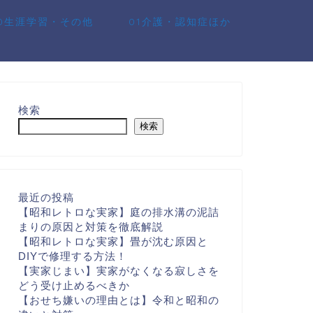
10生涯学習・その他
01介護・認知症ほか
検索
検索
最近の投稿
【昭和レトロな実家】庭の排水溝の泥詰
まりの原因と対策を徹底解説
【昭和レトロな実家】畳が沈む原因と
DIYで修理する方法！
【実家じまい】実家がなくなる寂しさを
どう受け止めるべきか
【おせち嫌いの理由とは】令和と昭和の