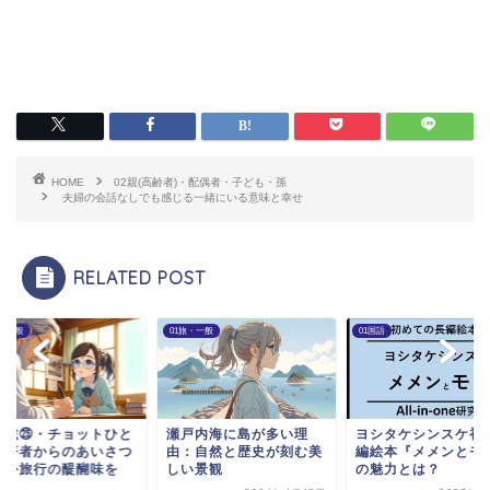
HOME
02親(高齢者)・配偶者・子ども・孫
夫婦の会話なしでも感じる一緒にいる意味と幸せ
RELATED POST
旅・一般
01旅・一般
01国語
連載㉕・チョットひと
瀬戸内海に島が多い理
ヨシタケシンスケ初
】著者からのあいさつ
由：自然と歴史が刻む美
編絵本『メメンとモ
海外旅行の醍醐味を
しい景観
の魅力とは？
.