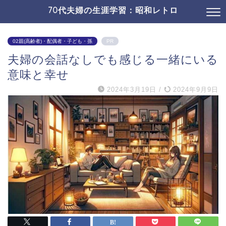
70代夫婦の生涯学習：昭和レトロ
02親(高齢者)・配偶者・子ども・孫
PR
夫婦の会話なしでも感じる一緒にいる
意味と幸せ
2024年3月19日
/
2024年9月9日