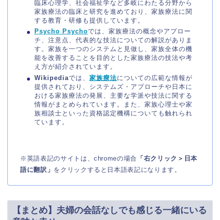
臨床心理学、社会福祉学など多岐にわたる分野から
家族療法の臨床と研究を進めており、家族療法に関
する教育・研修も提供しています​
​。
Psycho Psycho
では、家族療法の概念やアプロー
チ、注意点、代表的な技法についての解説がありま
す。家族を一つのシステムと見做し、家族全体の機
能を改善することを目的とした家族療法の技法や考
え方が紹介されています​
​。
Wikipedia
では、
家族療法
についての広範な情報が
提供されており、システムズ・アプローチや日本に
おける家族療法の発展、主要な学派や技法に関する
情報がまとめられています。また、家族心理士や家
族相談士といった資格認定機構についても触れられ
ています​
​。
※英語表記のサイトは、chromeの場合
「右クリック＞日本
語に翻訳」
をクリックすると日本語表記になります。
【まとめ】夫婦の会話なしでも感じる一緒にいる