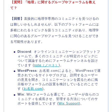
【質問】「地理」に関するグループやフォーラムを教え
て？
【回答】
直接的に地理学専用のコミュニティを見つけるの
は難しいかもしれませんが、以下のプラットフォームには
多岐にわたるトピックを扱うコミュニティがあり、地理学
に関心のあるグループやフォーラムを見つけることができ
る可能性があります。
Discord
: オンラインコミュニケーションプラットフ
ォームで、多くのコミュニティが特定のトピックに
ついて議論するためにフォーラムチャンネルを設け
ています​ (
note（ノート）
)​。
WordPress
: お名前.comによると、WordPressで運
営されているサイトやブログは、訪問するユーザー
の意見を聞き、コミュニケーションを図るために掲
示板やフォーラムの設置を検討しているとのことで
す​ (
お名前.com
)​。
Wix
: Wixフォーラムを通じて、ユーザーが自らのコ
ミュニティを成長させ、管理する方法についてのサ
ポートを提供しています​ (
Wix Support
)​。