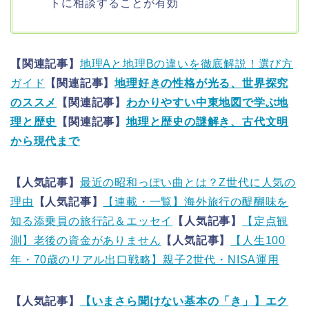
トに相談することが有効
【関連記事】
地理Aと地理Bの違いを徹底解説！選び方
ガイド
【関連記事】
地理好きの性格が光る、世界探究
のススメ
【関連記事】
わかりやすい中東地図で学ぶ地
理と歴史
【関連記事】
地理と歴史の謎解き、古代文明
から現代まで
【人気記事】
最近の昭和っぽい曲とは？Z世代に人気の
理由
【人気記事】
【連載・一覧】海外旅行の醍醐味を
知る添乗員の旅行記＆エッセイ
【人気記事】
【定点観
測】老後の資金がありません
【人気記事】
【人生100
年・70歳のリアル出口戦略】親子2世代・NISA運用
【人気記事】
【いまさら聞けない基本の「き」】エク