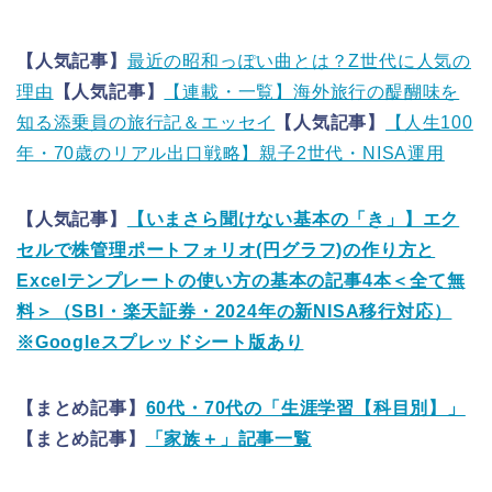
【人気記事】
最近の昭和っぽい曲とは？Z世代に人気の
理由
【人気記事】
【連載・一覧】海外旅行の醍醐味を
知る添乗員の旅行記＆エッセイ
【人気記事】
【人生100
年・70歳のリアル出口戦略】親子2世代・NISA運用
【人気記事】
【いまさら聞けない基本の「き」】エク
セルで株管理ポートフォリオ(円グラフ)の作り方と
Excelテンプレートの使い方の基本の記事4本＜全て無
料＞（SBI・楽天証券・2024年の新NISA移行対応）
※Googleスプレッドシート版あり
【まとめ記事】
60代・70代の「生涯学習【科目別】」
【まとめ記事】
「家族＋」記事一覧