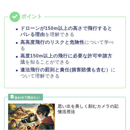
ドローンが150m以上の高さで飛行すると
バレる理由
を理解できる
高高度飛行のリスクと危険性
について学べ
る
高度150m以上の飛行に必要な許可申請方
法
を知ることができる
違法飛行の罰則と責任(損害賠償も含む）
に
ついて理解できる
思い出を美しく刻むカメラの記
憶活用法