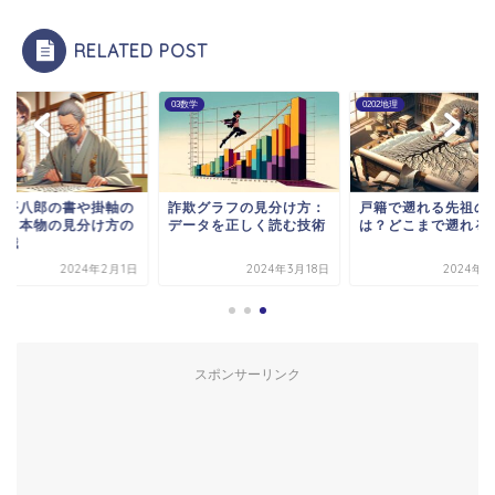
RELATED POST
学
0202地理
01国語
欺グラフの見分け方：
戸籍で遡れる先祖の範囲
東郷平八郎の書や掛
ータを正しく読む技術
は？どこまで遡れるのか
価値と本物の見分け
全知識
2024年3月18日
2024年4月8日
2024年2
スポンサーリンク