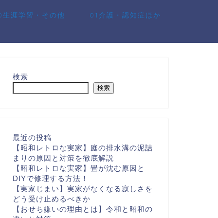
10生涯学習・その他
01介護・認知症ほか
検索
検索
最近の投稿
【昭和レトロな実家】庭の排水溝の泥詰
まりの原因と対策を徹底解説
【昭和レトロな実家】畳が沈む原因と
DIYで修理する方法！
【実家じまい】実家がなくなる寂しさを
どう受け止めるべきか
【おせち嫌いの理由とは】令和と昭和の