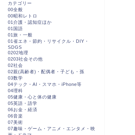
カテゴリー
00全般
00昭和レトロ
01介護・認知症ほか
01国語
01旅・一般
01省エネ・節約・リサイクル・DIY・
SDGS
0202地理
0203社会その他
02社会
02親(高齢者)・配偶者・子ども・孫
03数学
04テック・AI・スマホ・iPhone等
04理科
05健康・心と体の健康
05英語・語学
06お金・経済
06音楽
07美術
07趣味・ゲーム・アニメ・エンタメ・映
画・ドラマ