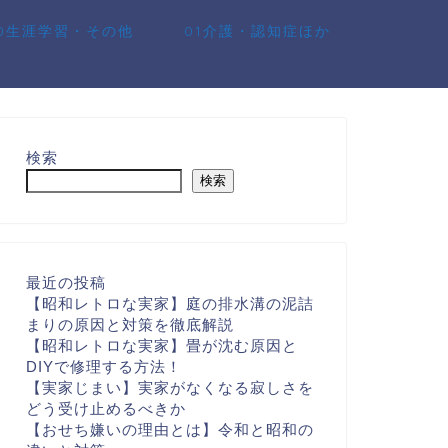
10生涯学習・その他
01介護・認知症ほか
検索
検索
最近の投稿
【昭和レトロな実家】庭の排水溝の泥詰
まりの原因と対策を徹底解説
【昭和レトロな実家】畳が沈む原因と
DIYで修理する方法！
【実家じまい】実家がなくなる寂しさを
どう受け止めるべきか
【おせち嫌いの理由とは】令和と昭和の