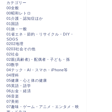
カテゴリー
00全般
00昭和レトロ
01介護・認知症ほか
01国語
01旅・一般
01省エネ・節約・リサイクル・DIY・
SDGS
0202地理
0203社会その他
02社会
02親(高齢者)・配偶者・子ども・孫
03数学
04テック・AI・スマホ・iPhone等
04理科
05健康・心と体の健康
05英語・語学
06お金・経済
06音楽
07美術
07趣味・ゲーム・アニメ・エンタメ・映
画・ドラマ