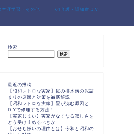
10生涯学習・その他
01介護・認知症ほか
検索
検索
最近の投稿
【昭和レトロな実家】庭の排水溝の泥詰
まりの原因と対策を徹底解説
【昭和レトロな実家】畳が沈む原因と
DIYで修理する方法！
【実家じまい】実家がなくなる寂しさを
どう受け止めるべきか
【おせち嫌いの理由とは】令和と昭和の