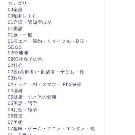
カテゴリー
00全般
00昭和レトロ
01介護・認知症ほか
01国語
01旅・一般
01省エネ・節約・リサイクル・DIY・
SDGS
0202地理
0203社会その他
02社会
02親(高齢者)・配偶者・子ども・孫
03数学
04テック・AI・スマホ・iPhone等
04理科
05健康・心と体の健康
05英語・語学
06お金・経済
06音楽
07美術
07趣味・ゲーム・アニメ・エンタメ・映
画・ドラマ