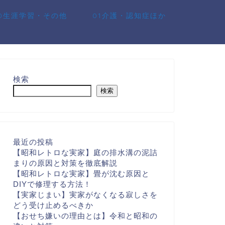
10生涯学習・その他
01介護・認知症ほか
検索
検索
最近の投稿
【昭和レトロな実家】庭の排水溝の泥詰
まりの原因と対策を徹底解説
【昭和レトロな実家】畳が沈む原因と
DIYで修理する方法！
【実家じまい】実家がなくなる寂しさを
どう受け止めるべきか
【おせち嫌いの理由とは】令和と昭和の