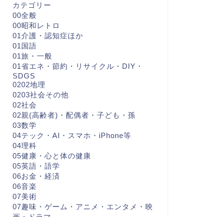
カテゴリー
00全般
00昭和レトロ
01介護・認知症ほか
01国語
01旅・一般
01省エネ・節約・リサイクル・DIY・
SDGS
0202地理
0203社会その他
02社会
02親(高齢者)・配偶者・子ども・孫
03数学
04テック・AI・スマホ・iPhone等
04理科
05健康・心と体の健康
05英語・語学
06お金・経済
06音楽
07美術
07趣味・ゲーム・アニメ・エンタメ・映
画・ドラマ