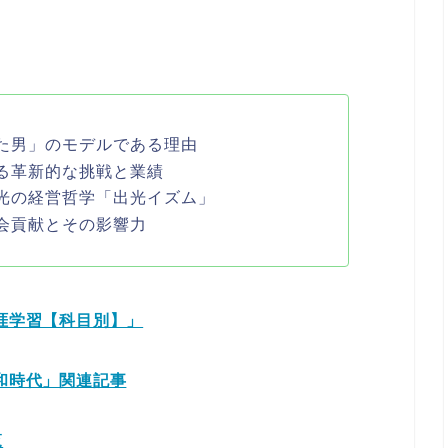
た男」のモデルである理由
る革新的な挑戦と業績
光の経営哲学「出光イズム」
会貢献とその影響力
生涯学習【科目別】」
昭和時代」関連記事
覧