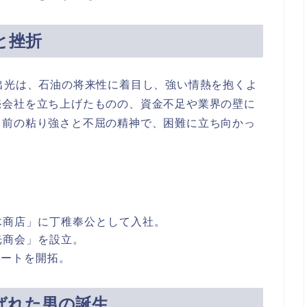
と挫折
出光は、石油の将来性に着目し、強い情熱を抱くよ
売会社を立ち上げたものの、資金不足や業界の壁に
ち前の粘り強さと不屈の精神で、困難に立ち向かっ
木商店」に丁稚奉公として入社。
光商会」を設立。
ルートを開拓。
ばれた男の誕生