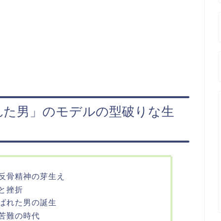
れた男」のモデルの型破りな生
反骨精神の芽生え
と挫折
ばれた男の誕生
苦難の時代