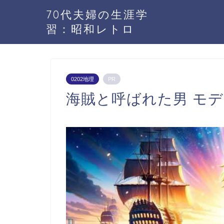
70代夫婦の生涯学
習：昭和レトロ
0202地理
PR
海賊と呼ばれた男 モ