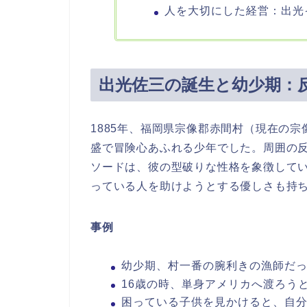
人を大切にした経営：出光
出光佐三の誕生と幼少期：
1885年、福岡県宗像郡赤間村（現在の
盛で冒険心あふれる少年でした。周囲の
ソードは、彼の型破りな性格を象徴して
っている人を助けようとする優しさも持
事例
幼少期、村一番の腕利きの漁師だ
16歳の時、単身アメリカへ渡ろう
困っている子供を見かけると、自