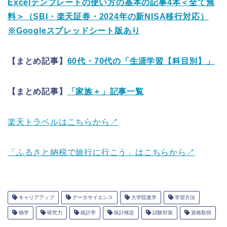
Excelテンプレートの使い方の基本の記事4本＜全て無
料＞（SBI・楽天証券・2024年の新NISA移行対応）
※Googleスプレッドシート版あり
【まとめ記事】
60代・70代の「生涯学習【科目別】」
【まとめ記事】
「家族＋」記事一覧
楽天トラベルはこちらから↗
「ふるさと納税で旅行に行こう」はこちらから↗
キャリアアップ
データサイエンス
大学院進学
学習方法
独学
研究力
統計学
統計検定
試験対策
資格取得