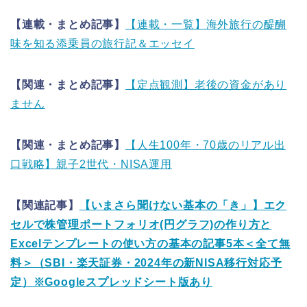
【連載・まとめ記事】
【連載・一覧】海外旅行の醍醐
味を知る添乗員の旅行記＆エッセイ
【関連・まとめ記事】
【定点観測】老後の資金があり
ません
【関連・まとめ記事】
【人生100年・70歳のリアル出
口戦略】親子2世代・NISA運用
【関連記事】
【いまさら聞けない基本の「き」】エク
セルで株管理ポートフォリオ(円グラフ)の作り方と
Excelテンプレートの使い方の基本の記事5本＜全て無
料＞（SBI・楽天証券・2024年の新NISA移行対応予
定）※Googleスプレッドシート版あり