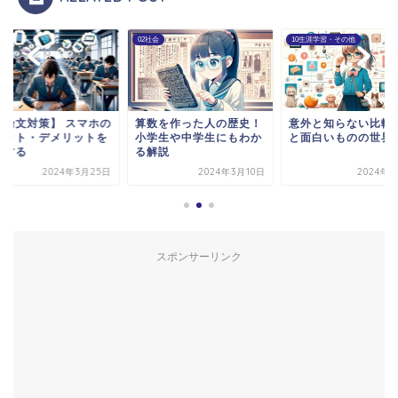
語
02社会
10生涯学習・その他
小論文対策】 スマホの
算数を作った人の歴史！
意外と知らない比較
リット・デメリットを
小学生や中学生にもわか
と面白いものの世界
解する
る解説
2024年3月25日
2024年3月10日
2024年4
スポンサーリンク