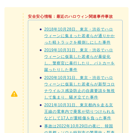
安全安心情報：最近のハロウィン関連事件事故
2018年10月28日、東京・渋谷でハロ
ウィーンに集まった若者らが通りかか
った軽トラックを横倒しにした事件
2019年10月31日、東京・渋谷でハロ
ウィーンに仮装した若者らが暴徒化
し、警察官に暴行したり、パトカーを
蹴ったりした事件
2020年10月31日、東京・渋谷でハロ
ウィーンに仮装した若者らが新型コロ
ナウイルス感染防止の自粛要請を無視
して集まり、騒ぎ立てた事件
2021年10月31日、東京都内を走る京
王線の電車内で乗客が切りつけられる
などして17人が重軽傷を負った事件
事故は2022年10月29日の夜に、韓国
の首都・ソウル特別市の繁華街・梨泰