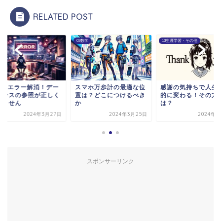
RELATED POST
学
10生涯学習・その他
03数学
マホ万歩計の最適な位
感謝の気持ちで人生が劇
Excelエラー解消！
は？どこにつけるべき
的に変わる！その方法
タソースの参照が正
は？
ありません
2024年3月25日
2024年3月5日
2024年3月
スポンサーリンク