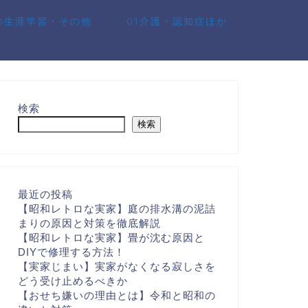
10生涯学習・その他
01介護・認知症ほか
検索
検索
最近の投稿
【昭和レトロな実家】庭の排水溝の泥詰
まりの原因と対策を徹底解説
【昭和レトロな実家】畳が沈む原因と
DIYで修理する方法！
【実家じまい】実家がなくなる寂しさを
どう受け止めるべきか
【おせち嫌いの理由とは】令和と昭和の