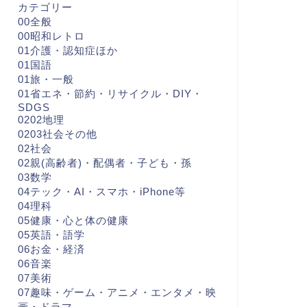
カテゴリー
00全般
00昭和レトロ
01介護・認知症ほか
01国語
01旅・一般
01省エネ・節約・リサイクル・DIY・
SDGS
0202地理
0203社会その他
02社会
02親(高齢者)・配偶者・子ども・孫
03数学
04テック・AI・スマホ・iPhone等
04理科
05健康・心と体の健康
05英語・語学
06お金・経済
06音楽
07美術
07趣味・ゲーム・アニメ・エンタメ・映
画・ドラマ