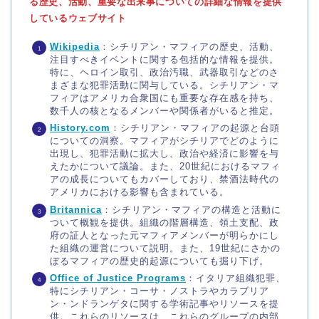
る歴史、活動、重要な出来事についての詳細な情報を提供
しているウェブサイト
Wikipedia
：シチリアン・マフィアの歴史、活動、
注目すべきイベントに関する包括的な情報を提供。
特に、ヘロイン取引、政治汚職、武器取引などのさ
まざまな犯罪活動に関与している。シチリアン・マ
フィアはアメリカ合衆国にも重要な存在感を持ち、
数千人の核となるメンバーや関係者がいると推定​
​。
History.com
：シチリアン・マフィアの起源と台頭
についての洞察。マフィアがシチリアでどのように
出現し、犯罪活動に拡大し、政治や経済に影響を与
えたかについて議論。また、20世紀におけるマフィ
アの成長についてもカバーしており、禁酒法時代の
アメリカにおける影響も含まれている​
​。
Britannica
：シチリアン・マフィアの構造と活動に
ついて概観を提供。組織の階層構造、領土支配、政
府の証人となった元マフィアメンバーが明らかにし
た組織の運営について説明。また、19世紀にさかの
ぼるマフィアの歴史的起源についても掘り下げ​
​。
Office of Justice Programs
：イタリア組織犯罪、
特にシチリアン・コーサ・ノストラやカラブリア
ン・ンドランゲタに関する学術記事やリソースを提
供。これらのリソースは、これらのグループの内部