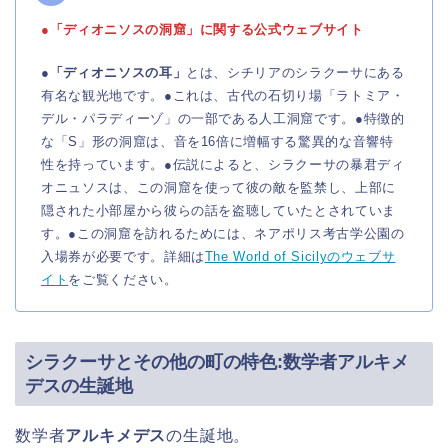
●「ディオニソスの洞窟」に関する公式ウェブサイト
●
「ディオニソスの耳」
とは、シチリアのシラクーサにある
有名な観光地です。●これは、古代の石切り場「ラトミア・
デル・パラディーゾ」の一部である人工洞窟です。●特徴的
な「S」形の洞窟は、音を16倍に増幅する驚異的な音響特
性を持っています。●伝説によると、シラクーサの暴君ディ
オニュソスは、この洞窟を使って彼の敵を監禁し、上部に
隠された小部屋から彼らの話を盗聴していたとされていま
す。●この洞窟を訪れるためには、ネアポリス考古学公園の
入場券が必要です。詳細は
The World of Sicilyのウェブサ
イト
をご覧ください。
シラクーサとその他の町の特色:数学者
アルキメ
デス
の生誕地
数学者
アルキメデス
の生誕地。