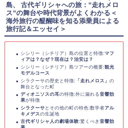
島、 古代ギリシャへの旅：”走れメロ
ス”の舞台や時代背景がよくわかる＜
海外旅行の醍醐味を知る添乗員による
旅行記＆エッセイ＞
シシリー（シチリア）島の位置と特徴:
マフ
ィアは？なぜ？現在は？治安は？
シシリー（シチリア）島ツアーの概要:
観光
モデルコース
シラクーサの歴史と特徴:
「走れメロス」
の
舞台となった町
ディオニソスの耳
の特徴:外に漏れる
音響効
果
が特徴
シラクーサ
とその他の町の特色:数学者
アル
キメデス
の生誕地
古代ギリシャ人の劇場体験
:驚くべき
音響効
果