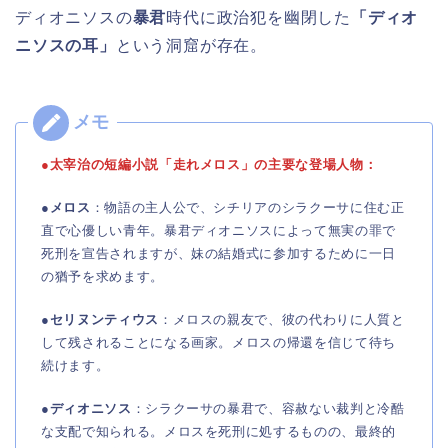
ディオニソスの
暴君
時代に政治犯を幽閉した
「ディオ
ニソスの耳」
という洞窟が存在。
●太宰治の短編小説「走れメロス」の主要な登場人物：
●
メロス
：物語の主人公で、シチリアのシラクーサに住む正
直で心優しい青年。暴君ディオニソスによって無実の罪で
死刑を宣告されますが、妹の結婚式に参加するために一日
の猶予を求めます。
●
セリヌンティウス
：メロスの親友で、彼の代わりに人質と
して残されることになる画家。メロスの帰還を信じて待ち
続けます。
●
ディオニソス
：シラクーサの暴君で、容赦ない裁判と冷酷
な支配で知られる。メロスを死刑に処するものの、最終的