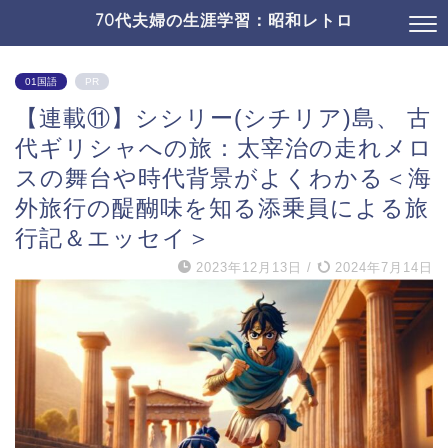
70代夫婦の生涯学習：昭和レトロ
01国語
PR
【連載⑪】シシリー(シチリア)島、 古
代ギリシャへの旅：太宰治の走れメロ
スの舞台や時代背景がよくわかる＜海
外旅行の醍醐味を知る添乗員による旅
行記＆エッセイ＞
2023年12月13日
/
2024年7月14日