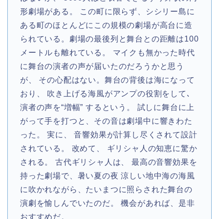
形劇場がある。 この町に限らず、シシリー島に
ある町のほとんどにこの規模の劇場が高台に造
られている。劇場の最後列と舞台との距離は100
メートルも離れている。 マイクも無かった時代
に舞台の演者の声が届いたのだろうかと思う
が、 その心配はない。舞台の背後は海になって
おり、 吹き上げる海風がアンプの役割をして､
演者の声を“増幅” するという。 試しに舞台に上
がって手を打つと、その音は劇場中に響きわた
った。 実に、 音響効果が計算し尽くされて設計
されている。 改めて、 ギリシャ人の知恵に驚か
される。 古代ギリシャ人は、 最高の音響効果を
持った劇場で、暑い夏の夜 涼しい地中海の海風
に吹かれながら、たいまつに照らされた舞台の
演劇を愉しんでいたのだ。 機会があれば、是非
おすすめだ。