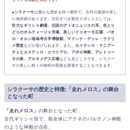
●
シラクーサ
は豊かな歴史を持つ都市で、古代の遺跡や美し
い海岸線があります。注目すべき観光スポットとしては、
壮大なギリシャ劇場、伝説のディオニュソスの耳、色とり
どりのオルティージャ市場、美しいドゥオーモ広場、パオ
ロ・オルシ地域考古学博物館、マドンナ・デッレ・ラクリ
メ聖堂
などが挙げられます。また、
カステッロ・マニアー
チェとカステッロ・エウリアロ、アポロ神殿、アレトゥー
サの泉、アルキメデス広場
なども見どころです。シラクー
サの美しい村々や独特の景観を探索することもできます。
シラクーサの歴史と特徴:「走れメロス」の舞台
となった町
「走れメロス」
の舞台となった町。
古代ギリシャ領で、島全体にアテネのパルテノン神殿
のような神殿が点在。