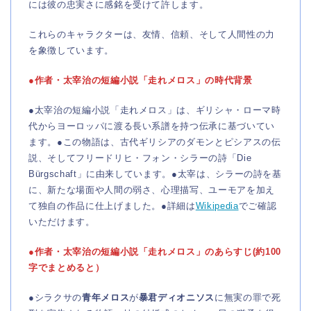
には彼の忠実さに感銘を受けて許します。
これらのキャラクターは、友情、信頼、そして人間性の力
を象徴しています。
●作者・太宰治の短編小説「走れメロス」の時代背景
●太宰治の短編小説「走れメロス」は、ギリシャ・ローマ時
代からヨーロッパに渡る長い系譜を持つ伝承に基づいてい
ます。●この物語は、古代ギリシアのダモンとピシアスの伝
説、そしてフリードリヒ・フォン・シラーの詩「Die
Bürgschaft」に由来しています。●太宰は、シラーの詩を基
に、新たな場面や人間の弱さ、心理描写、ユーモアを加え
て独自の作品に仕上げました。●詳細は
Wikipedia
でご確認
いただけます。
●作者・太宰治の短編小説「走れメロス」のあらすじ(約100
字でまとめると）
●シラクサの
青年メロス
が
暴君ディオニソス
に無実の罪で死