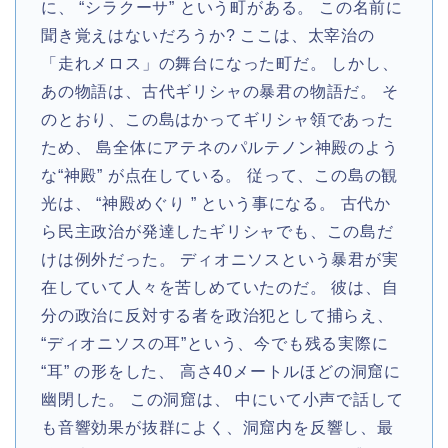
に、 “シラクーサ” という町がある。 この名前に
聞き覚えはないだろうか? ここは、太宰治の
「走れメロス」の舞台になった町だ。 しかし、
あの物語は、古代ギリシャの暴君の物語だ。 そ
のとおり、この島はかってギリシャ領であった
ため、 島全体にアテネのパルテノン神殿のよう
な“神殿” が点在している。 従って、この島の観
光は、 “神殿めぐり ” という事になる。 古代か
ら民主政治が発達したギリシャでも、この島だ
けは例外だった。 ディオニソスという暴君が実
在していて人々を苦しめていたのだ。 彼は、自
分の政治に反対する者を政治犯として捕らえ、
“ディオニソスの耳”という、今でも残る実際に
“耳” の形をした、 高さ40メートルほどの洞窟に
幽閉した。 この洞窟は、 中にいて小声で話して
も音響効果が抜群によく、洞窟内を反響し、最