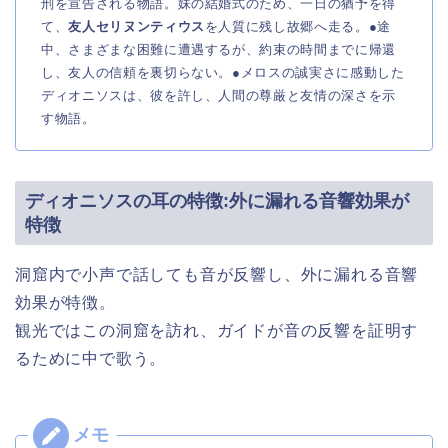
刑を宣告される物語。妹の結婚式のため、一日の猶予を得
て、
友人セリヌンティウス
を人質に残し故郷へ走る。●途
中、さまざまな困難に遭遇するが、約束の時間までに帰還
し、友人の信頼を裏切らない。●メロスの誠実さに感動した
ディオニソスは、彼を許し、人間の尊厳と友情の深さを示
す物語。
ディオニソスの耳の特徴:外に漏れる音響効果が
特徴
洞窟内で小声で話しても音が反響し、外に漏れる音響
効果が特徴。
観光ではこの洞窟を訪れ、ガイドが音の反響を証明す
るために中で歌う。