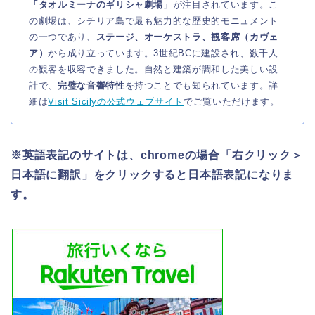
「タオルミーナのギリシャ劇場」
が注目されています。こ
の劇場は、シチリア島で最も魅力的な歴史的モニュメント
の一つであり、
ステージ、オーケストラ、観客席（カヴェ
ア）
から成り立っています。3世紀BCに建設され、数千人
の観客を収容できました。自然と建築が調和した美しい設
計で、
完璧な音響特性
を持つことでも知られています。詳
細は
Visit Sicilyの公式ウェブサイト
でご覧いただけます。
※英語表記のサイトは、chromeの場合「右クリック＞
日本語に翻訳」をクリックすると日本語表記になりま
す。