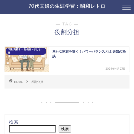
70代夫婦の生涯学習：昭和レトロ
19コミュニケ・SNS
01介護・認知症ほか
― TAG ―
役割分担
02親(高齢者)・配偶者・子ども・
幸せな家庭を築く！パワーバランスとは 夫婦の秘
孫
訣
2024年4月23日
HOME
役割分担
検索
検索