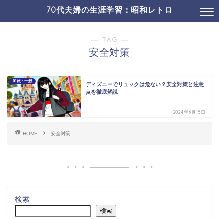
70代夫婦の生涯学習：昭和レトロ
19コミュニケ・SNS
01介護・認知症ほか
― TAG ―
安全対策
01旅・一般
ディズニーでリュックは危ない？安全対策と注意
点を徹底解説
2024年6月15日
HOME
安全対策
検索
検索