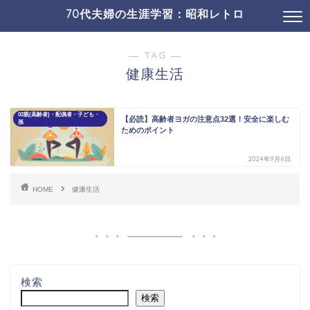
70代夫婦の生涯学習：昭和レトロ
19コミュニケ・SNS
01介護・認知症ほか
― TAG ―
健康生活
02親(高齢者)・配偶者・子ども・
【必読】高齢者ヨガの注意点32選！安全に楽しむ
孫
ためのポイント
2024年9月6日
HOME
健康生活
検索
検索