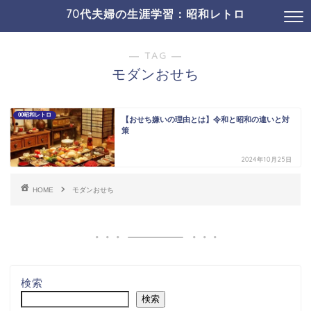
70代夫婦の生涯学習：昭和レトロ
19コミュニケ・SNS
01介護・認知症ほか
― TAG ―
モダンおせち
00昭和レトロ
【おせち嫌いの理由とは】令和と昭和の違いと対
策
2024年10月25日
HOME
モダンおせち
検索
検索