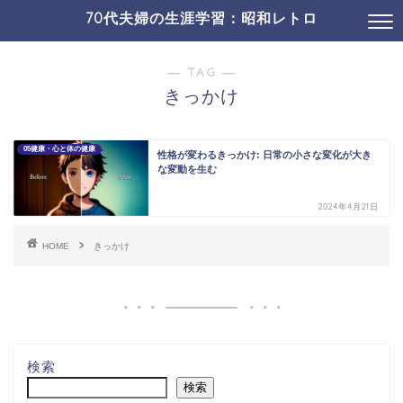
70代夫婦の生涯学習：昭和レトロ
19コミュニケ・SNS
01介護・認知症ほか
― TAG ―
きっかけ
05健康・心と体の健康
性格が変わるきっかけ: 日常の小さな変化が大き
な変動を生む
2024年4月21日
HOME
きっかけ
検索
検索